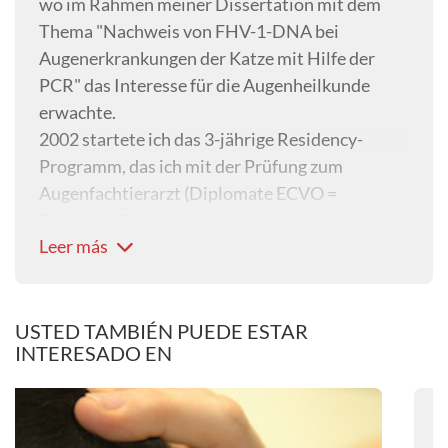
wo im Rahmen meiner Dissertation mit dem
Thema "Nachweis von FHV-1-DNA bei
Augenerkrankungen der Katze mit Hilfe der
PCR" das Interesse für die Augenheilkunde
erwachte.
2002 startete ich das 3-jährige Residency-
Programm, das ich mit der Prüfung zum
Augenfachtierarzt (Diplomate ECVO =
European College of Veterinary
Leer más
Ophthalmologists) erfolgreich abschließen
konnte.
Von 2007 bis 2021 Tätikeiten als
Konsiliararzt
für Ophthalmologie in verschiedenen
USTED TAMBIÉN PUEDE ESTAR
INTERESADO EN
Kliniken/Tierarztpraxen im Raum Wien.
2021 erfolgte die Eröffnung des TAZ
(Tierärztliches AugenZentrum) im Süden von
Wien in Zusammenarbeit mit Dr. Marion