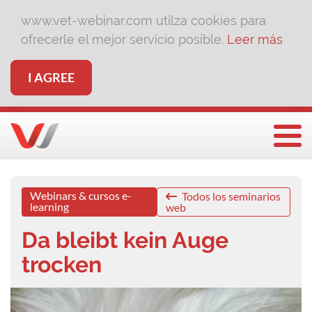
www.vet-webinar.com utilza cookies para
ofrecerle el mejor servicio posible.
Leer más
I AGREE
Togg
Webinars & cursos e-
Todos los seminarios
learning
web
Da bleibt kein Auge
trocken