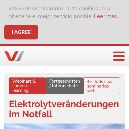
www.vet-webinar.com utilza cookies para
ofrecerle el mejor servicio posible.
Leer más
I AGREE
Togg
Webinars &
Fortgeschritten
Todos los
cursos e-
/ Intermediate
seminarios
learning
web
Elektrolytveränderungen
im Notfall