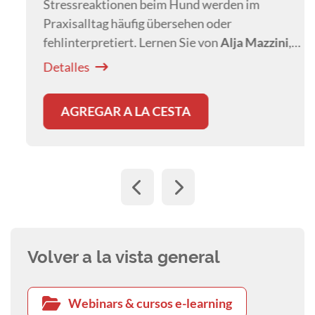
Stressreaktionen beim Hund werden im
Praxisalltag häufig übersehen oder
fehlinterpretiert. Lernen Sie von
Alja Mazzini
,
Stresssignale frühzeitig zu erkennen und
Detalles
Eskalationen gezielt zu vermeiden.
AGREGAR A LA CESTA
Volver a la vista general
Webinars & cursos e-learning