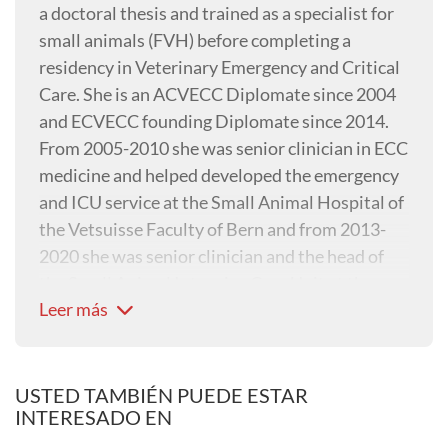
a doctoral thesis and trained as a specialist for
small animals (FVH) before completing a
residency in Veterinary Emergency and Critical
Care. She is an ACVECC Diplomate since 2004
and ECVECC founding Diplomate since 2014.
From 2005-2010 she was senior clinician in ECC
medicine and helped developed the emergency
and ICU service at the Small Animal Hospital of
the Vetsuisse Faculty of Bern and from 2013-
2020 she was senior clinician and the head of
the Small Animal Intensive Care Unit at the
Leer más
Small Animal Hospital of the Vetsuisse Faculty
of Zürich.
In 2021, Nadja left the university setting to
concentrate on her own company VET ECC CE
USTED TAMBIÉN PUEDE ESTAR
INTERESADO EN
(Veterinary Emergency and Critical Care
Consulting & Education).