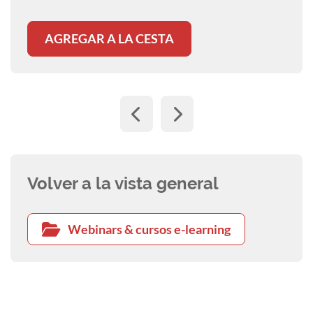
discuss reasons for failure of immunization in
"Innovation Herdenimpfung im
vaccinated cattle.
AGREGAR A LA CESTA
Milchviehstall"
- Mit einer vergleichbar hohen Atemfrequenz
und einem naiven Immunsystem sind Rinder
anfälliger für Grippe. Verfügbare Impfstoffe und
moderne Impfkonzepte schützen gegen BRSV,
PI3V und M. haem. über 6 Monate. Hier ein
Beispiel aus der Praxis.
Volver a la vista general
Webinars & cursos e-learning