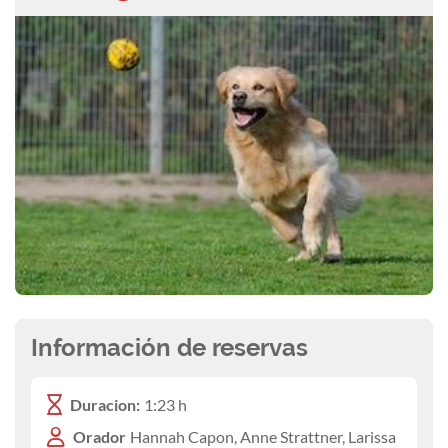
Información de reservas
Duracion:
1:23 h
Orador
Hannah Capon, Anne Strattner, Larissa