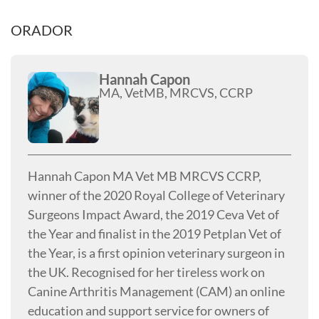
ORADOR
Hannah Capon
MA, VetMB, MRCVS, CCRP
Hannah Capon MA Vet MB MRCVS CCRP,
winner of the 2020 Royal College of Veterinary
Surgeons Impact Award, the 2019 Ceva Vet of
the Year and finalist in the 2019 Petplan Vet of
the Year, is a first opinion veterinary surgeon in
the UK. Recognised for her tireless work on
Canine Arthritis Management (CAM) an online
education and support service for owners of