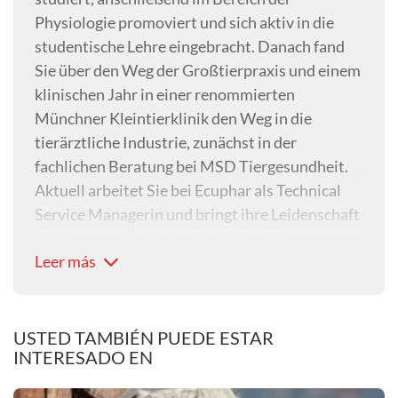
Physiologie promoviert und sich aktiv in die
studentische Lehre eingebracht. Danach fand
Sie über den Weg der Großtierpraxis und einem
klinischen Jahr in einer renommierten
Münchner Kleintierklinik den Weg in die
tierärztliche Industrie, zunächst in der
fachlichen Beratung bei MSD Tiergesundheit.
Aktuell arbeitet Sie bei Ecuphar als Technical
Service Managerin und bringt ihre Leidenschaft
für Kommunikation in die tierärztliche
Leer más
Beratung sowie zur Ausbildung des
Außendienstes ein. Ihre Schwerpunkte sind die
Pharmazeutika, unter anderem betreut Sie ein
NSAID mit einwöchiger Wirkdauer für den
USTED TAMBIÉN PUEDE ESTAR
INTERESADO EN
Hund sowie die Kaninchenimpfstoffe und die
neue Zahnpflegeserie.