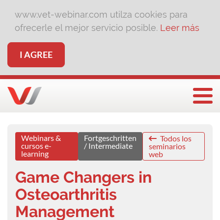
www.vet-webinar.com utilza cookies para
ofrecerle el mejor servicio posible.
Leer más
I AGREE
Togg
Webinars &
Fortgeschritten
Todos los
cursos e-
/ Intermediate
seminarios
learning
web
Game Changers in
Osteoarthritis
Management