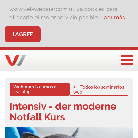
www.vet-webinar.com utilza cookies para
ofrecerle el mejor servicio posible.
Leer más
I AGREE
Togg
Webinars & cursos e-
Todos los seminarios
learning
web
Intensiv - der moderne
Notfall Kurs