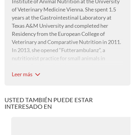
Institute of Animal Nutrition at the University
of Veterinary Medicine Vienna. She spent 1.5
years at the Gastrointestinal Laboratory at
Texas A&M University and completed her
Residency from the European College of
Veterinary and Comparative Nutrition in 2011.
In 2013, she opened “Futterambulanz”, a
nutritionist practice for small animals in
Vienna. Besides, she is lecturer at the
Leer más
Vetmeduni Vienna and co-editor in chief of the
Journal of Animal Physiology and Animal
Nutrition.
USTED TAMBIÉN PUEDE ESTAR
INTERESADO EN