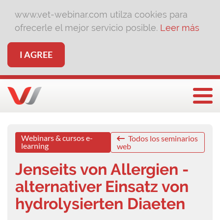
www.vet-webinar.com utilza cookies para
ofrecerle el mejor servicio posible.
Leer más
I AGREE
Togg
Webinars & cursos e-
Todos los seminarios
learning
web
Jenseits von Allergien -
alternativer Einsatz von
hydrolysierten Diaeten