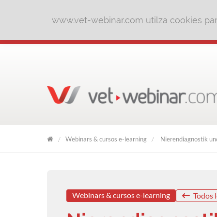
www.vet-webinar.com utilza cookies para
Webinars & cursos e-learning
Nierendiagnostik und
VET
WEBINAR
Webinars & cursos e-learning
Todos l