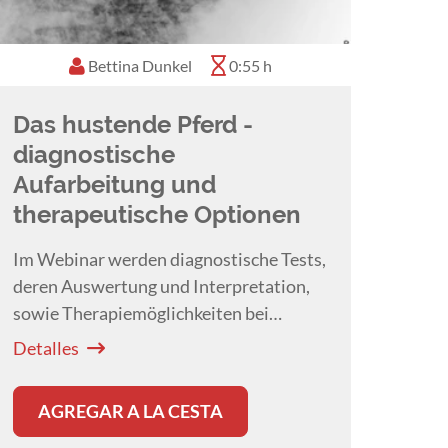
Bettina Dunkel
0:55 h
Das hustende Pferd -
diagnostische
Aufarbeitung und
therapeutische Optionen
Im Webinar werden diagnostische Tests,
deren Auswertung und Interpretation,
sowie Therapiemöglichkeiten bei
Pferden mit Husten detailliert erläutert.
Detalles
AGREGAR A LA CESTA