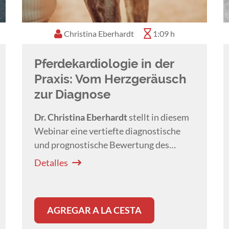
Christina Eberhardt
1:09 h
Pferdekardiologie in der
Praxis: Vom Herzgeräusch
zur Diagnose
Dr. Christina Eberhardt
stellt in diesem
Webinar eine vertiefte diagnostische
und prognostische Bewertung des
Zufallsbefundes “Herzgeräusch” in der
Detalles
Pferdepraxis vor.
AGREGAR A LA CESTA