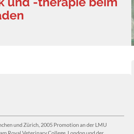
k und -therapie beim
faden
nchen und Zürich, 2005 Promotion an der LMU
am Royal Veterinary College, London und der