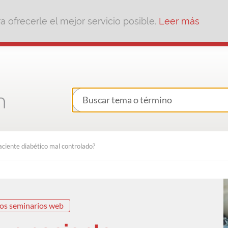
 ofrecerle el mejor servicio posible.
Leer más
ciente diabético mal controlado?
os seminarios web