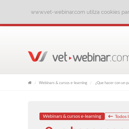
www.vet-webinar.com utilza cookies para
Webinars & cursos e-learning
¿Que hacer con un pa
VET
WEBINAR
Webinars & cursos e-learning
Todos l