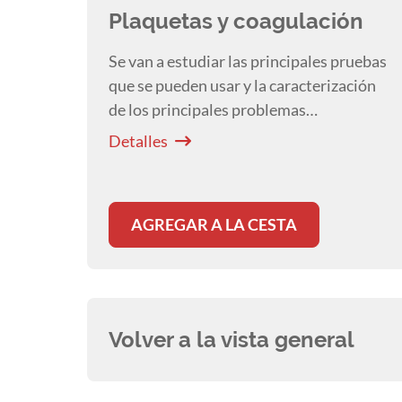
Plaquetas y coagulación
Se van a estudiar las principales pruebas
que se pueden usar y la caracterización
de los principales problemas
relacionados con plaquetas y
Detalles
coagulación que pueden aparecer en
clínica.
AGREGAR A LA CESTA
Volver a la vista general