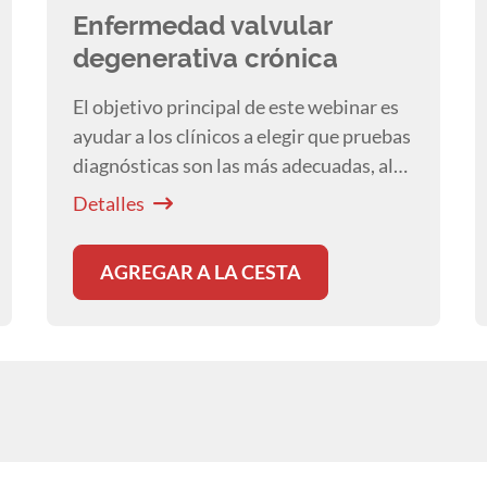
Enfermedad valvular
degenerativa crónica
El objetivo principal de este webinar es
ayudar a los clínicos a elegir que pruebas
diagnósticas son las más adecuadas, al
igual que el manejo y tratamiento
Detalles
óptimo para cada paciente.
AGREGAR A LA CESTA