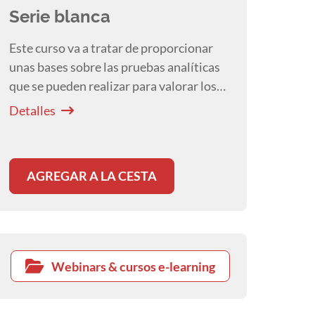
Serie blanca
Este curso va a tratar de proporcionar
unas bases sobre las pruebas analíticas
que se pueden realizar para valorar los
principales problemas hematológicos
Detalles
que presentan los pequeños animales.
Se estudiaran la serie roja, serie blanca,
plaquetas y coagulación y las
AGREGAR A LA CESTA
particularidades que tienen los gatos. El
curso será eminentemente práctico con
casos clínicos ilustrativos de las
principales patologías que nos podemos
encontrar.
Webinars & cursos e-learning