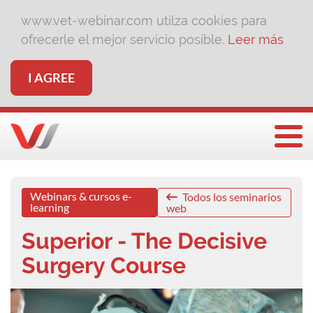
www.vet-webinar.com utilza cookies para
ofrecerle el mejor servicio posible.
Leer más
I AGREE
Togg
Webinars & cursos e-
Todos los seminarios
learning
web
Superior - The Decisive
Surgery Course