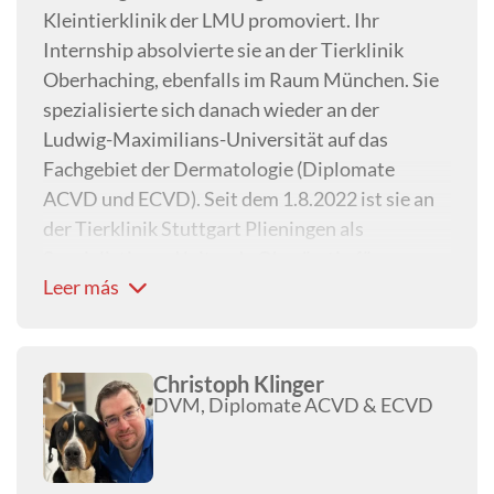
Kleintierklinik der LMU promoviert. Ihr
Internship absolvierte sie an der Tierklinik
Oberhaching, ebenfalls im Raum München. Sie
spezialisierte sich danach wieder an der
Ludwig-Maximilians-Universität auf das
Fachgebiet der Dermatologie (Diplomate
ACVD und ECVD). Seit dem 1.8.2022 ist sie an
der Tierklinik Stuttgart Plieningen als
Spezialistin und leitende Oberärztin für
Leer más
Dermatologie und Allergologie angestellt.
Christoph Klinger
DVM, Diplomate ACVD & ECVD