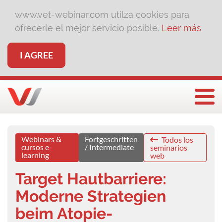
www.vet-webinar.com utilza cookies para
ofrecerle el mejor servicio posible.
Leer más
I AGREE
Togg
Webinars &
Fortgeschritten
Todos los
cursos e-
/ Intermediate
seminarios
learning
web
Target Hautbarriere:
Moderne Strategien
beim Atopie-