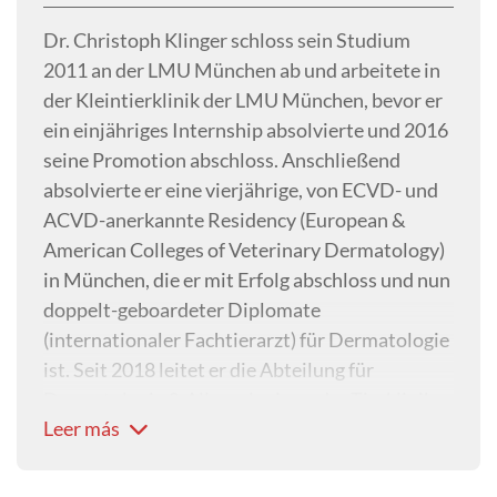
Dr. Christoph Klinger schloss sein Studium
2011 an der LMU München ab und arbeitete in
der Kleintierklinik der LMU München, bevor er
ein einjähriges Internship absolvierte und 2016
seine Promotion abschloss. Anschließend
absolvierte er eine vierjährige, von ECVD- und
ACVD-anerkannte Residency (European &
American Colleges of Veterinary Dermatology)
in München, die er mit Erfolg abschloss und nun
doppelt-geboardeter Diplomate
(internationaler Fachtierarzt) für Dermatologie
ist. Seit 2018 leitet er die Abteilung für
Dermatologie & Allergologie an der Tierklinik
Leer más
Stuttgart Plieningen.