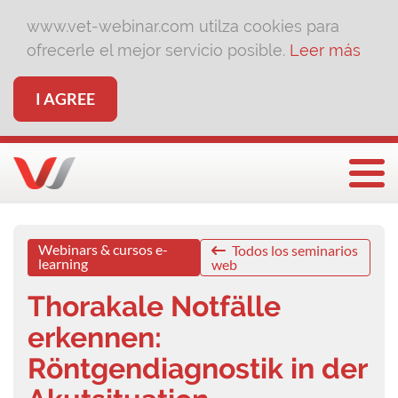
www.vet-webinar.com utilza cookies para
ofrecerle el mejor servicio posible.
Leer más
I AGREE
Togg
Webinars & cursos e-
Todos los seminarios
learning
web
Thorakale Notfälle
erkennen:
Röntgendiagnostik in der