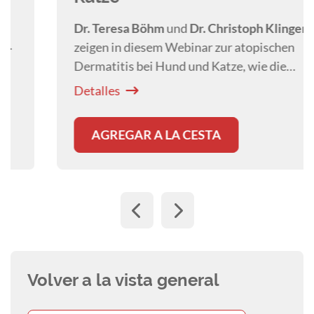
Dr. Teresa Böhm
und
Dr. Christoph Klinger
zeigen in diesem Webinar zur atopischen
Dermatitis bei Hund und Katze, wie die
Hautbarriere stabilisiert und Entzündungen
Detalles
gezielt behandelt werden können.
AGREGAR A LA CESTA
Volver a la vista general