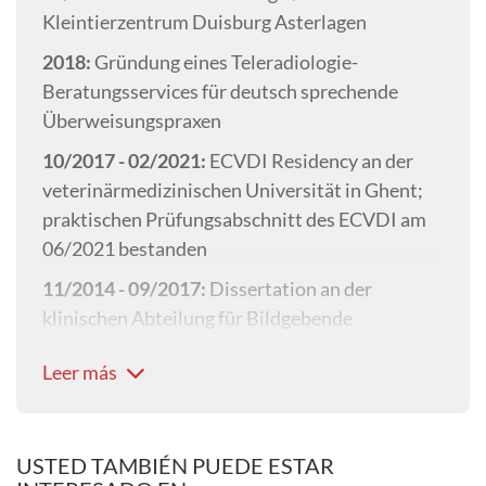
Kleintierzentrum Duisburg Asterlagen
2018:
Gründung eines Teleradiologie-
Beratungsservices für deutsch sprechende
Überweisungspraxen
10/2017 - 02/2021:
ECVDI Residency an der
veterinärmedizinischen Universität in Ghent;
praktischen Prüfungsabschnitt des ECVDI am
06/2021 bestanden
11/2014 - 09/2017:
Dissertation an der
klinischen Abteilung für Bildgebende
Diagnostik der veterinärmedizinischen
Leer más
Universität in Wien über das Thema: “Contrast
enhanced Ultrasonography of peripheral
pulmonary mass lesions in dogs and cats”.
USTED TAMBIÉN PUEDE ESTAR
11/2014:
tierärztliche Approbation an der