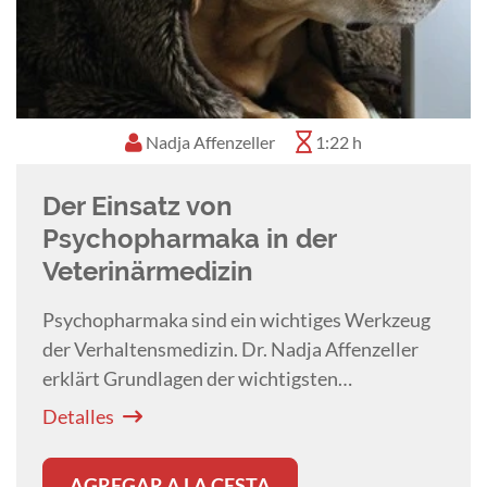
Gründung der Zahntierarztpraxis Wurzelwerk
2023
Nadja Affenzeller
1:22 h
Der Einsatz von
Psychopharmaka in der
Veterinärmedizin
Psychopharmaka sind ein wichtiges Werkzeug
der Verhaltensmedizin. Dr. Nadja Affenzeller
erklärt Grundlagen der wichtigsten
Medikamente und stellt verschiedene
Detalles
Medikamentenklassen inklusive deren
Indikationen übersichtlich vor.
AGREGAR A LA CESTA