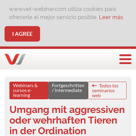
www.vet-webinar.com utilza cookies para
ofrecerle el mejor servicio posible.
Leer más
I AGREE
Togg
Webinars &
Fortgeschritten
Todos los
cursos e-
/ Intermediate
seminarios
learning
web
Umgang mit aggressiven
oder wehrhaften Tieren
in der Ordination