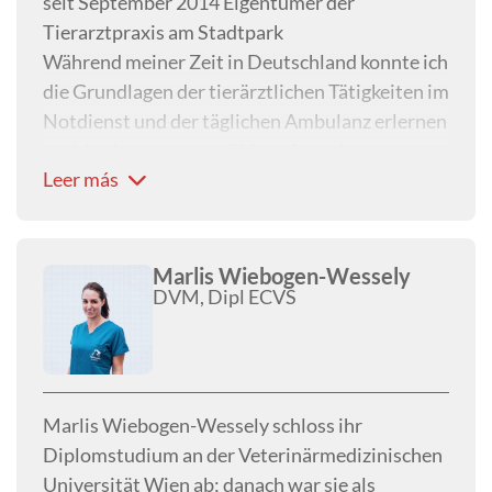
seit September 2014 Eigentümer der
Tierarztpraxis am Stadtpark
Während meiner Zeit in Deutschland konnte ich
die Grundlagen der tierärztlichen Tätigkeiten im
Notdienst und der täglichen Ambulanz erlernen
und das Interesse zur Chirurgie und
Leer más
Zahnheilkunde entwickelte sich hier.
Während der Tätigkeit in der Tierklinik
Hollabrunn konnte ich vor allem sehr viel
chirurgische aber auch internistische Erfahrung
Marlis Wiebogen-Wessely
DVM, Dipl ECVS
sammeln.
Diese chirurgischen Fertigkeiten auf dem
Gebiet der Osteosynthese/Orthopädie und
Neurochirurgie aber natürlich auch in der
Weichteilchirurgie konnte ich in der Abteilung
Marlis Wiebogen-Wessely schloss ihr
für Kleintierchirurgie weiter ausbauen.
Diplomstudium an der Veterinärmedizinischen
Universität Wien ab; danach war sie als