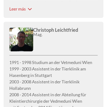
Heimtiere. Im Anschluss an Ihre Prüfung zum
Leer más
Dipl. ECVS (2013) arbeitete Sie als Oberärztin
in der orthopädischen Abteilung der Klinik für
Kleintiere der JLU Giessen und von Januar 2014
bis November 2015 als chirurgische Oberärztin
Christoph Leichtfried
Mag.
in der Tierklinik Hollabrunn. Aktuell ist sie im
Tiergesundheitszentrum Grußendorf als
Chirurgin tätig. Ihre Arbeitsschwerpunkte sind:
Weichteilchirurgie, Orthopädie und
Neurochirurgie.
1991 - 1998 Studium an der Vetmeduni Wien
1999 - 2003 Assistent in der Tierklinik am
Hasenberg in Stuttgart
2003 - 2008 Assistent in der Tierklinik
Hollabrunn
2008 - 2014 Assistent in der Abteilung für
Kleintierchirurgie der Vedmeduni Wien