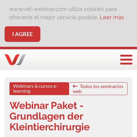
www.vet-webinar.com utilza cookies para
ofrecerle el mejor servicio posible.
Leer más
I AGREE
Togg
Webinars & cursos e-
Todos los seminarios
learning
web
Webinar Paket -
Grundlagen der
Kleintierchirurgie