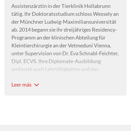
Assistenzärztin in der Tierklinik Hollabrunn
tätig. Ihr Doktoratsstudium schloss Wessely an
der Münchner Ludwig-Maximiliansuniversität
ab. 2014 begann sie ihr dreijähriges Residency-
Programm an der klinischen Abteilung für
Kleintierchirurgie an der Vetmeduni Vienna,
unter Supervision von Dr. Eva Schnabl-Feichter,
Dipl. ECVS. Ihre Diplomate-Ausbildung
umfasste auch Lehrtätigkeiten und das
Verfassen von wissenschaftlichen Arbeiten.
Leer más
Nach Abschluss ihrer Residency-Ausbildung
war sie Oberärztin der Kleintierchirurgie am
Vetsuisse Tierspital in Zürich und kehrte im
Jänner 2019 als Senior-Assistentin in das
orthopädische Team in die Abteilung für
Kleintierchirurgie an die Vetmeduni Vienna