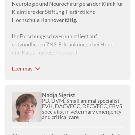
Neurologie und Neurochirurgie an der Klinik für
Kleintiere der Stiftung Tierärztliche
Hochschule Hannover tätig.
Ihr Forschungsschwerpunkt liegt auf
entzündlichen ZNS-Erkrankungen bei Hund
und Katze, insbesondere auf
autoimmunvermittelten Prozessen, sowie auf
Leer más
der Anwendung künstlicher Intelligenz in der
veterinärmedizinischen Neurologie.
Nadja Sigrist
PD, DVM, Small animal specialist
FVH, DACVECC, DECVECC, EBVS
specialist in veterinary emergency
and critical care