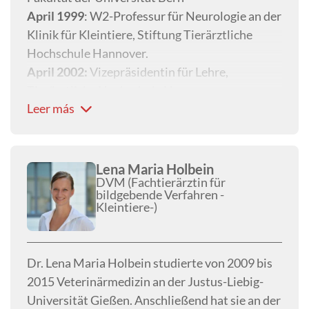
>150 Konferenzabstracts veröffentlicht und ist
April 1999
: W2-Professur für Neurologie an der
ein bekannter Redner auf internationalen
Klinik für Kleintiere, Stiftung Tierärztliche
Konferenzen.
Hochschule Hannover.
April 2002:
Vizepräsidentin für Lehre,
Tierärztliche Hochschule Hannover
Leer más
Lena Maria Holbein
DVM (Fachtierärztin für
bildgebende Verfahren -
Kleintiere-)
Dr. Lena Maria Holbein studierte von 2009 bis
2015 Veterinärmedizin an der Justus-Liebig-
Universität Gießen. Anschließend hat sie an der