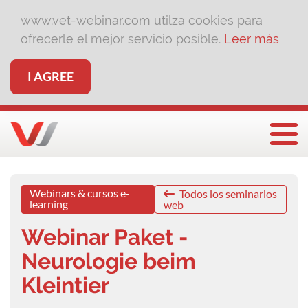
www.vet-webinar.com utilza cookies para
ofrecerle el mejor servicio posible.
Leer más
I AGREE
Togg
Webinars & cursos e-
Todos los seminarios
learning
web
Webinar Paket -
Neurologie beim
Kleintier