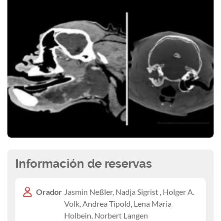
Información de reservas
Orador
Jasmin Neßler, Nadja Sigrist , Holger A.
Volk, Andrea Tipold, Lena Maria
Holbein, Norbert Langen