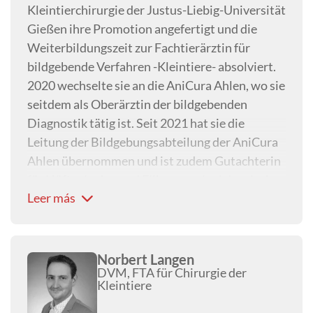
Kleintierchirurgie der Justus-Liebig-Universität
Gießen ihre Promotion angefertigt und die
Weiterbildungszeit zur Fachtierärztin für
bildgebende Verfahren -Kleintiere- absolviert.
2020 wechselte sie an die AniCura Ahlen, wo sie
seitdem als Oberärztin der bildgebenden
Diagnostik tätig ist. Seit 2021 hat sie die
Leitung der Bildgebungsabteilung der AniCura
Ahlen übernommen und ist zudem Gutachterin
für Hüftgelenks- und Ellbogengelenkdysplasie
Leer más
der GRSK.
Norbert Langen
DVM, FTA für Chirurgie der
Kleintiere