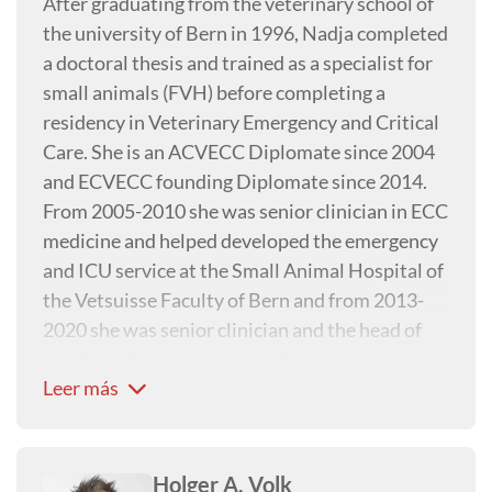
After graduating from the veterinary school of
the university of Bern in 1996, Nadja completed
a doctoral thesis and trained as a specialist for
small animals (FVH) before completing a
residency in Veterinary Emergency and Critical
Care. She is an ACVECC Diplomate since 2004
and ECVECC founding Diplomate since 2014.
From 2005-2010 she was senior clinician in ECC
medicine and helped developed the emergency
and ICU service at the Small Animal Hospital of
the Vetsuisse Faculty of Bern and from 2013-
2020 she was senior clinician and the head of
the Small Animal Intensive Care Unit at the
Leer más
Small Animal Hospital of the Vetsuisse Faculty
of Zürich.
In 2021, Nadja left the university setting to
concentrate on her own company VET ECC CE
Holger A. Volk