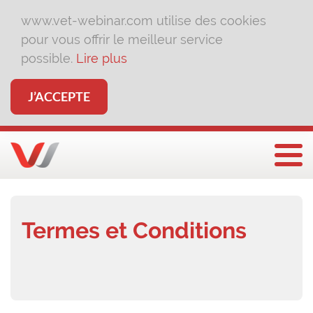
www.vet-webinar.com utilise des cookies
pour vous offrir le meilleur service
possible.
Lire plus
J’ACCEPTE
Affi
Termes et Conditions