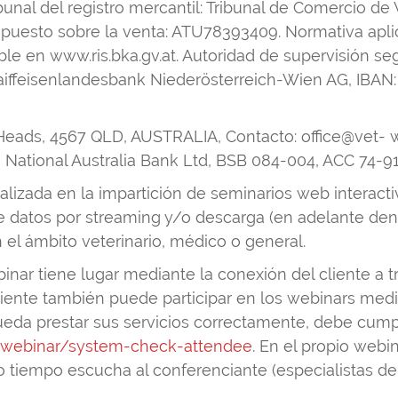
ibunal del registro mercantil: Tribunal de Comercio d
mpuesto sobre la venta: ATU78393409. Normativa apl
e en www.ris.bka.gv.at. Autoridad de supervisión se
 Raiffeisenlandesbank Niederösterreich-Wien AG, IBA
Heads, 4567 QLD, AUSTRALIA, Contacto: office@vet- w
r, National Australia Bank Ltd, BSB 084-004, ACC 7
zada en la impartición de seminarios web interactivos
de datos por streaming y/o descarga (en adelante de
 el ámbito veterinario, médico o general.
ebinar tiene lugar mediante la conexión del cliente a 
liente también puede participar en los webinars medi
a prestar sus servicios correctamente, debe cumpl
/webinar/system-check-attendee
. En el propio webin
o tiempo escucha al conferenciante (especialistas d