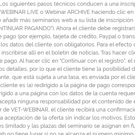
 Los siguientes pasos técnicos conducen a una inscrip
 WEBINAR LIVE o Webinar ARCHIVE haciendo clic en 
 de añadir más seminarios web a su lista de inscrip
TINUAR PAGANDO"). Ahora el cliente debe registrarse 
 pago (por ejemplo, tarjeta de crédito, Paypal o trans
los datos del cliente son obligatorios. Para el efecto 
inscribirse allí en el boletín de noticias. Tras hacer cl
pago. Al hacer clic en "Continuar con el registro", el 
detalles, por lo que el cliente tiene la posibilidad d
nte, que está sujeta a una tasa, es enviada por el cl
liente es (a) redirigido a la página de pago corresp
dirigido a una página con los datos de la cuenta requ
epta ninguna responsabilidad por el contenido de e
or de VET-WEBINAR, el cliente recibirá una confirmac
ceptación de la oferta sin indicar los motivos. Esto
s limitado y las plazas del seminario se asignan en
web no tiene lugar si no se alcanza el número mínimo