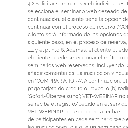
4.2 Solicitar seminarios web individuales:
selecciona el seminario web deseado de
continuación, el cliente tiene la opción
continuar con el proceso de reserva ("CON
cliente será informado de las opciones de
siguiente paso, en el proceso de reserva, 
1.1. y el punto 6. Además, el cliente puede 
el cliente puede seleccionar el método de 
seminarios web reservados, incluyendo los 
añadir comentarios. La inscripción vincula
en "COMPRAR AHORA". A continuación, el c
pago tarjeta de crédito o Paypal o (b) re
"Sofort-Überweisung"; VET-WEBINAR no ac
se reciba el registro/pedido en el servid
VET-WEBINAR tiene derecho a rechazar la a
de participantes en cada seminario web e
las inscripciones, o a que un seminario 