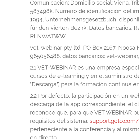
Comunicación: Domicilio social: Viena. Tr
583498k. Número de identificación del i
1994, Unternehmensgesetzbuch, disponibl
für den vierten Bezirk. Datos bancarios:
RLNWATWW.
vet-webinar pty ltd, PO Box 2167, Noosa 
965056488. datos bancarios: vet-webina
2.1 VET-WEBINAR es una empresa especiali
cursos de e-learning y en el suministro 
"Descarga") para la formación continua en
2.2 Por defecto, la participación en un w
descarga de la app correspondiente, el c
reconoce que, para que VET WEBINAR pued
requisitos del sistema:
support.goto.com
perteneciente a la conferencia y al mism
en directo.