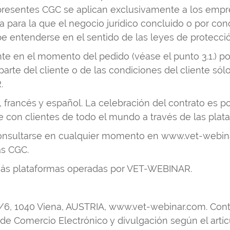
esentes CGC se aplican exclusivamente a los empres
na para la que el negocio jurídico concluido o por c
e entenderse en el sentido de las leyes de protecció
nte en el momento del pedido (véase el punto 3.1.) por
rte del cliente o de las condiciones del cliente sólo 
.
 francés y español. La celebración del contrato es po
e con clientes de todo el mundo a través de las pla
onsultarse en cualquier momento en www.vet-webinar
as CGC.
emás plataformas operadas por VET-WEBINAR.
/6, 1040 Viena, AUSTRIA, www.vet-webinar.com. Cont
 de Comercio Electrónico y divulgación según el artí