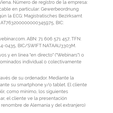
e Viena. Número de registro de la empresa:
icable en particular: Gewerbeordnung
gún la ECG: Magistratisches Bezirksamt
N: AT763200000000345975, BIC:
ebinar.com. ABN: 71 606 571 457, TFN:
4-914-0435, BIC/SWIFT NATAAU3303M.
 y en línea "en directo" ("Webinars") o
nominados individual o colectivamente
través de su ordenador. Mediante la
ante su smartphone y/o tablet. El cliente
ir, como mínimo, los siguientes
ar, el cliente ve la presentación
e renombre de Alemania y del extranjero)