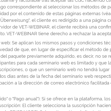
vinculante y facturable tras aceptar las CGC haciendo
 pago correspondiente al seleccionar los métodos de p
 por el contenido de estas páginas externas (véanse 
Überweisung", el cliente es redirigido a una página c
rvidor de VET-WEBINAR, el cliente recibirá una confi
to. VET-WEBINAR tiene derecho a rechazar la aceptaci
web: Se aplican los mismos pasos y condiciones téc
alvedad de que, en lugar de especificar el método de
del paquete previamente adquirido, es decir, no se r
pantes para cada seminario web es limitado y que la
nscripciones, o que un seminario web no tendrá luga
dos días antes de la fecha del seminario web respect
ipación a la dirección de correo electrónico facilitad
luido" o "Pago anual"): Si se ofrece en la plataforma, 
suscripción: El cliente selecciona la suscripción hac