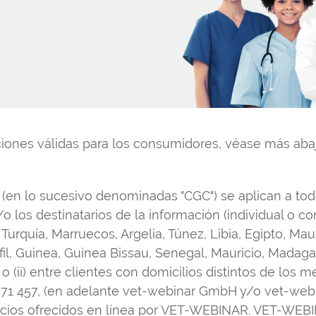
ones válidas para los consumidores, véase más abaj
 (en lo sucesivo denominadas "CGC") se aplican a tod
y/o los destinatarios de la información (individual o 
urquía, Marruecos, Argelia, Túnez, Libia, Egipto, Mau
il, Guinea, Guinea Bissau, Senegal, Mauricio, Madag
, o (ii) entre clientes con domicilios distintos de lo
571 457, (en adelante vet-webinar GmbH y/o vet-webin
icios ofrecidos en línea por VET-WEBINAR. VET-WEBIN