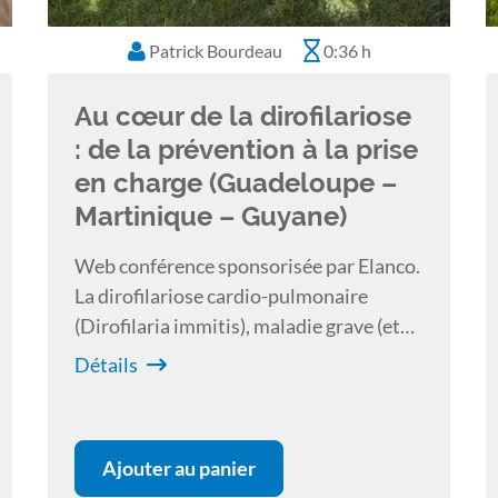
Patrick Bourdeau
0:36 h
Au cœur de la dirofilariose
: de la prévention à la prise
en charge (Guadeloupe –
Martinique – Guyane)
Web conférence sponsorisée par Elanco.
La dirofilariose cardio-pulmonaire
(Dirofilaria immitis), maladie grave (et
potentiellement mortelle ) du chien mais
Détails
aussi du chat, est enzootique dans une
grande partie de l’Europe du sud.
Ajouter au panier