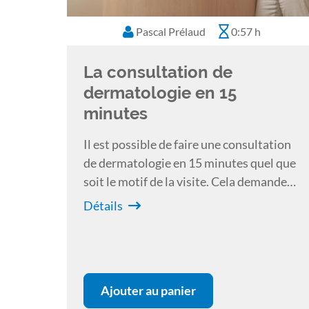
Pascal Prélaud
0:57 h
La consultation de
dermatologie en 15
minutes
Il est possible de faire une consultation
de dermatologie en 15 minutes quel que
soit le motif de la visite. Cela demande
par contre une bonne organisation et
Détails
une maitrise des examens
complémentaires de première intention.
Ajouter au panier