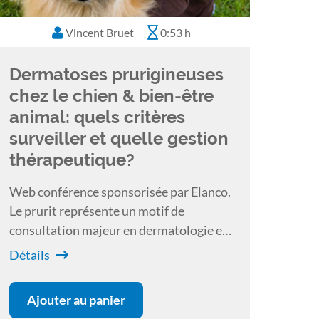
Vincent Bruet
0:53 h
Dermatoses prurigineuses
chez le chien & bien-être
animal: quels critères
surveiller et quelle gestion
thérapeutique?
Web conférence sponsorisée par Elanco.
Le prurit représente un motif de
consultation majeur en dermatologie et
un signe clinique très souvent présent
Détails
lors de dermatoses. Quel impact peut-il
avoir sur le bien-être de l'animal?
Ajouter au panier
Comment l'estimer? Y a-t-il une