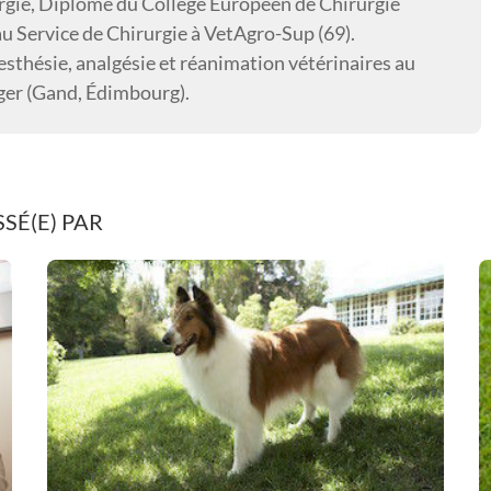
rgie, Diplômé du Collège Européen de Chirurgie
u Service de Chirurgie à VetAgro-Sup (69).
thésie, analgésie et réanimation vétérinaires au
anger (Gand, Édimbourg).
SÉ(E) PAR