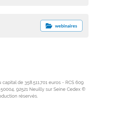
frontière entre douleur et prurit?
Comment lutter contre le prurit? Ce
sont ces points principaux qui seront
abordés lors de la présentation.
webinaires
capital de 358.511.701 euros - RCS 609
 50004, 92521 Neuilly sur Seine Cedex ©
roduction réservés.