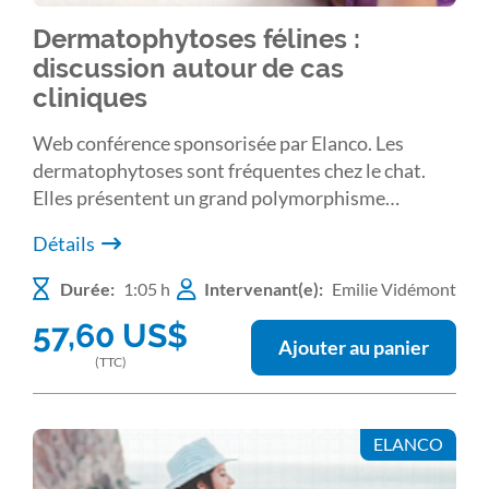
Dermatophytoses félines :
discussion autour de cas
cliniques
Web conférence sponsorisée par Elanco. Les
dermatophytoses sont fréquentes chez le chat.
Elles présentent un grand polymorphisme
clinique, un risque zoonotique et peuvent être
Détails
difficiles à éradiquer. À travers plusieurs cas
cliniques, les différents aspects de cette
Durée:
1:05 h
Intervenant(e):
Emilie Vidémont
dermatose -signes cliniques, examens
57,60
US$
complémentaires à mettre en œuvre, traitement-
Ajouter au panier
seront abordés afin d’aider le clinicien à mieux s’y
(TTC)
retrouver.
ELANCO