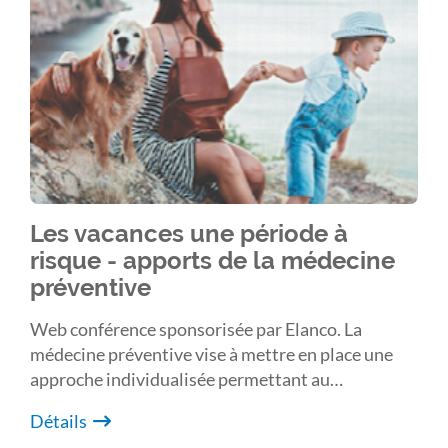
Les vacances une période à
risque - apports de la médecine
préventive
Web conférence sponsorisée par Elanco. La
médecine préventive vise à mettre en place une
approche individualisée permettant au
vétérinaire de proposer les solutions adaptées à
Détails
l’animal, en tenant compte de son mode de vie, et