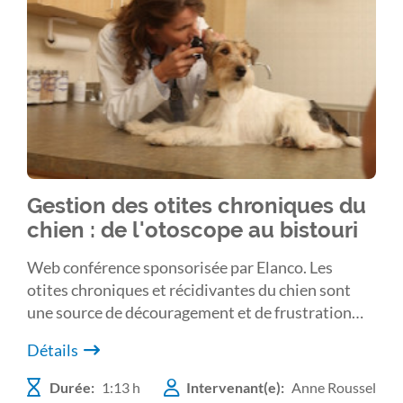
Gestion des otites chroniques du
chien : de l'otoscope au bistouri
Web conférence sponsorisée par Elanco. Les
otites chroniques et récidivantes du chien sont
une source de découragement et de frustration
pour les propriétaires et les vétérinaires. Un bilan
Détails
lésionnel complet est nécessaire pour évaluer le
degré d’atteinte des différentes structures
Durée:
1:13 h
Intervenant(e):
Anne Roussel
auriculaires, préciser le pronostic et choisir le