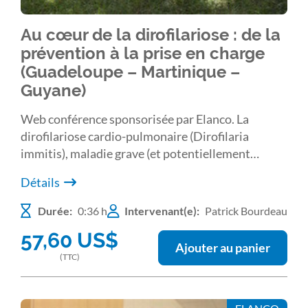
Au cœur de la dirofilariose : de la
prévention à la prise en charge
(Guadeloupe – Martinique –
Guyane)
Web conférence sponsorisée par Elanco. La
dirofilariose cardio-pulmonaire (Dirofilaria
immitis), maladie grave (et potentiellement
mortelle ) du chien mais aussi du chat, est
Détails
enzootique dans une grande partie de l’Europe du
sud.
Durée:
0:36 h
Intervenant(e):
Patrick Bourdeau
57,60
US$
Ajouter au panier
(TTC)