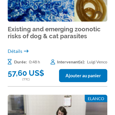
Existing and emerging zoonotic
risks of dog & cat parasites
Détails
Durée:
0:48 h
Intervenant(e):
Luigi Venco
57,60
US$
Ajouter au panier
(TTC)
ELANCO