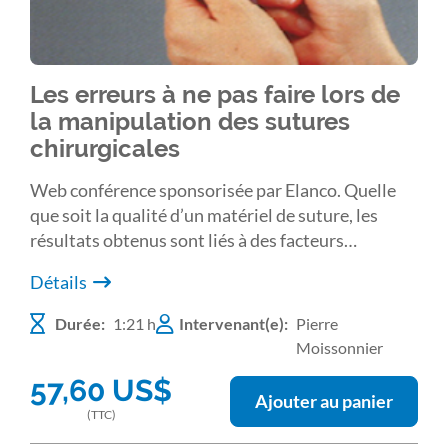
Les erreurs à ne pas faire lors de
la manipulation des sutures
chirurgicales
Web conférence sponsorisée par Elanco. Quelle
que soit la qualité d’un matériel de suture, les
résultats obtenus sont liés à des facteurs
dépendants du chirurgien lui-même. Il est ainsi
Détails
important de connaître le domaine d’utilisation de
chaque fil (ses « indications » et ses limites) mais
Durée:
1:21 h
Intervenant(e):
Pierre
également de l’utiliser correctement depuis une
Moissonnier
gestuelle appropriée jusqu’à une conservation de
57,60
US$
ses qualités. Nous définirons ensemble ces
Ajouter au panier
principaux éléments.
(TTC)