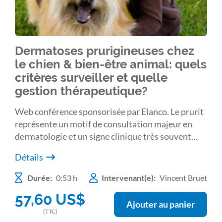
Dermatoses prurigineuses chez
le chien & bien-être animal: quels
critères surveiller et quelle
gestion thérapeutique?
Web conférence sponsorisée par Elanco. Le prurit
représente un motif de consultation majeur en
dermatologie et un signe clinique très souvent
présent lors de dermatoses. Quel impact peut-il
Détails
avoir sur le bien-être de l'animal? Comment
l'estimer? Y a-t-il une frontière entre douleur et
Durée:
0:53 h
Intervenant(e):
Vincent Bruet
prurit? Comment lutter contre le prurit? Ce sont
57,60
US$
ces points principaux qui seront abordés lors de la
Ajouter au panier
présentation.
(TTC)