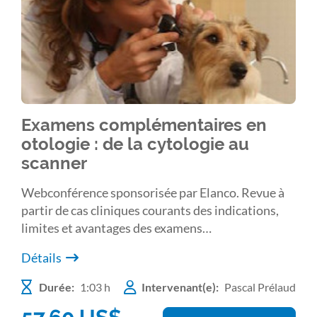
Examens complémentaires en
otologie : de la cytologie au
scanner
Webconférence sponsorisée par Elanco. Revue à
partir de cas cliniques courants des indications,
limites et avantages des examens
complémentaires en otologie : cytologie,
Détails
bactériologie, otoscopie, endoscopie et imagerie
en coupe.
Durée:
1:03 h
Intervenant(e):
Pascal Prélaud