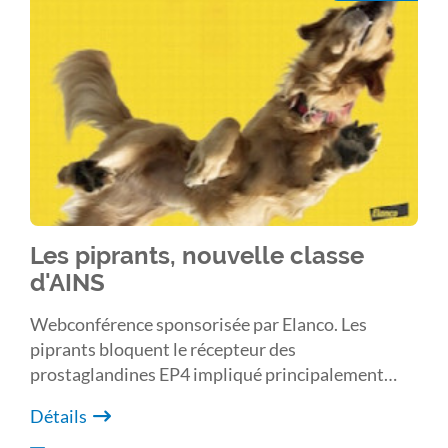
Les piprants, nouvelle classe
d'AINS
Webconférence sponsorisée par Elanco. Les
piprants bloquent le récepteur des
prostaglandines EP4 impliqué principalement
dans l’effet pro-inflammatoire et hyperalgésiant.
Détails
Contrairement aux anti-inflammatoires non