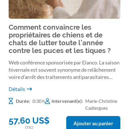
Comment convaincre les
propriétaires de chiens et de
chats de lutter toute l’année
contre les puces et les tiques ?
Web conférence sponsorisée par Elanco. La saison
hivernale est souvent synonyme de relâchement
voire d’arrêt des traitements antiparasitaires
externes des chiens et des chats. S’il est vrai que
Détails
les températures extérieures sont défavorables à
un cycle parasitaire optimal, en revanche, à
Durée:
0:30 h
Intervenant(e):
Marie-Christine
l’intérieur des habitations, lieu privilégié des
Cadiergues
animaux durant l’hiver, les températures restent
57,60
US$
tout à fait compatibles avec la reproduction des
Ajouter au panier
tiques et des puces.
(TTC)