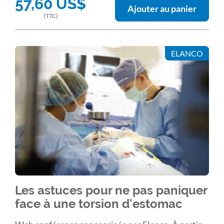
57,60
US$
de traitement (utilisation des azolés systémiques
Ajouter au panier
à court et long terme, choix et pratique des soins
(TTC)
locaux) sont présentés.
ELANCO
Les astuces pour ne pas paniquer
face à une torsion d'estomac