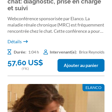
chat: diagnostic, prise en charge
et suivi
Webconférence sponsorisée par Elanco. La
maladie rénale chronique (MRC) est fréquemment
rencontrée chez le chat. Cette conférence a pour
objectif de présenter la conduite initiale à tenir
Détails
face à un chat azotémique, les éléments à prendre
en considération pour être en mesure de proposer
Durée:
1:04 h
Intervenant(e):
Brice Reynolds
ensuite une prise en charge rationnelle,
57,60
US$
pragmatique, individualisée et au long cours de
Ajouter au panier
chaque chat malade rénal chronique.
(TTC)
ELANCO