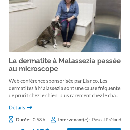
La dermatite à Malassezia passée
au microscope
Web conférence sponsorisée par Elanco. Les
dermatites à Malassezia sont une cause fréquente
de prurit chez le chien, plus rarement chez le chat.
Un défaut de diagnostic est à l’origine d’échecs
Détails
thérapeutiques. À travers plusieurs cas cliniques,
des trucs et astuces de diagnostic (signes
Durée:
0:58 h
Intervenant(e):
Pascal Prélaud
cliniques, prélèvement, examen microscopique) et