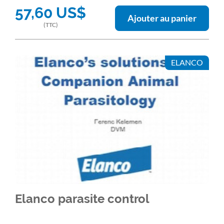
57,60
US$
traitement adéquat.
Ajouter au panier
(TTC)
ELANCO
Elanco parasite control