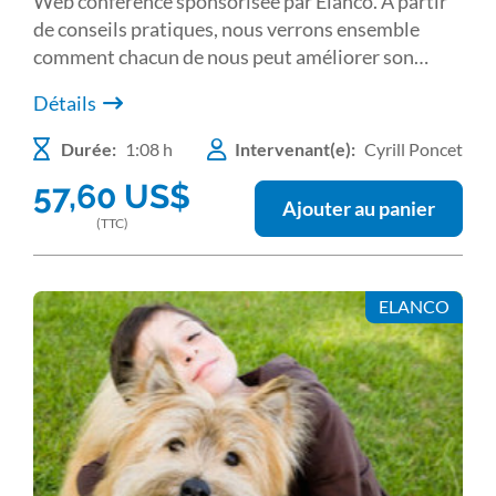
Web conférence sponsorisée par Elanco. À partir
de conseils pratiques, nous verrons ensemble
comment chacun de nous peut améliorer son
expertise pour une gestion optimale de SDTE. Et
Détails
attendez-vous à ce que certaines idées reçues
soient mises à nu ! Chirurgicalement Vôtre. Cyrill
Durée:
1:08 h
Intervenant(e):
Cyrill Poncet
PONCET
57,60
US$
Ajouter au panier
(TTC)
ELANCO