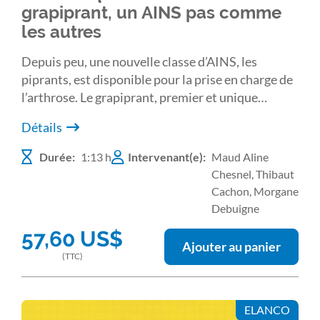
grapiprant, un AINS pas comme
les autres
Depuis peu, une nouvelle classe d’AINS, les
piprants, est disponible pour la prise en charge de
l’arthrose. Le grapiprant, premier et unique
piprant en médecine vétérinaire, est un
Détails
antagoniste sélectif des récepteurs EP4 de la
prostaglandine E2, principaux responsables de
Durée:
1:13 h
Intervenant(e):
Maud Aline
l’inflammation et de l’hyperalgésie lors de
Chesnel, Thibaut
pathologie arthrosique. L’intérêt de l’utilisation du
Cachon, Morgane
grapiprant dans le traitement de la douleur
Debuigne
arthrosique du chien est mis en évidence au
57,60
US$
travers de différents cas cliniques. Ces cas
Ajouter au panier
permettront de montrer les avantages de ce
(TTC)
nouvel AINS par rapport aux AINS classiques.
ELANCO