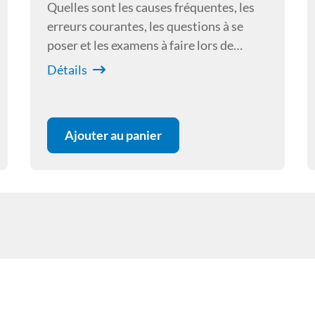
Quelles sont les causes fréquentes, les
erreurs courantes, les questions à se
poser et les examens à faire lors de
prurit. Voici le plan que vous propose de
Détails
suivre le conférencier.
Ajouter au panier