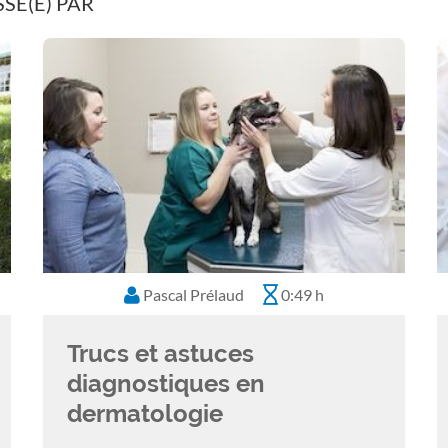
SÉ(E) PAR
Pascal Prélaud
0:49 h
Trucs et astuces
diagnostiques en
dermatologie