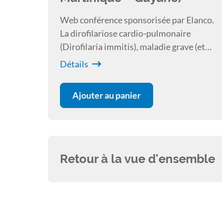
Web conférence sponsorisée par Elanco.
La dirofilariose cardio-pulmonaire
(Dirofilaria immitis), maladie grave (et
potentiellement mortelle ) du chien mais
Détails
aussi du chat, est enzootique dans une
grande partie de l’Europe du sud.
Ajouter au panier
Retour à la vue d'ensemble