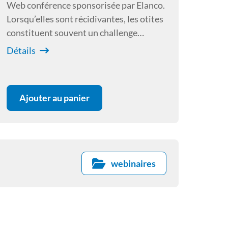
Web conférence sponsorisée par Elanco.
Lorsqu’elles sont récidivantes, les otites
constituent souvent un challenge
diagnostique et thérapeutique pour le
Détails
praticien. Cet exposé abordera les points
clés qui permettent l’identification d’une
cause sous-jacente et autorisent une
Ajouter au panier
prise en charge globale.
webinaires