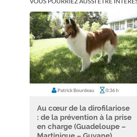
VOUS POURRIEZ AUSSI ÊTRE INTÉRES
Patrick Bourdeau
0:36 h
Au cœur de la dirofilariose
: de la prévention à la prise
en charge (Guadeloupe –
Martinique – Guyane)