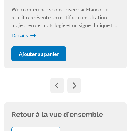
Web conférence sponsorisée par Elanco. Le
prurit représente un motif de consultation
majeur en dermatologie et un signe clinique très
souvent présent lors de dermatoses. Quel
Détails
impact peut-il avoir sur le bien-être de l'animal?
Comment l'estimer? Y a-t-il une frontière entre
Ajouter au panier
douleur et prurit? Comment lutter contre le
prurit? Ce sont ces points principaux qui seront
abordés lors de la présentation.
Retour à la vue d'ensemble