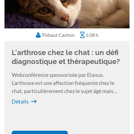
Thibaut Cachon
1:08 h
L'arthrose chez le chat : un défi
diagnostique et thérapeutique?
Webconférence sponsorisée par Elanco.
L'arthrose est une affection fréquente chez le
chat, particulièrement chez le sujet âgé mais
elle est souvent sous diagnostiquée car l'animal
Détails
ne présente généralement pas ou peu de
boiterie comme chez les autres espèces. La
difficulté de l’examen clinique et les
particularités des lésions radiographiques en