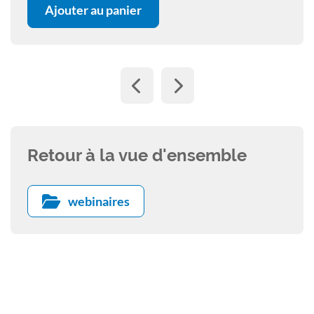
Ajouter au panier
font un défi diagnostique. Enfin, si les anti-
inflammatoires non stéroïdiens restent le
traitement de choix de la douleur arthrosique
chez le chat, la concomitance de pathologies
telle l’insuffisance rénale, rend également la
thérapeutique délicate.
Retour à la vue d'ensemble
webinaires