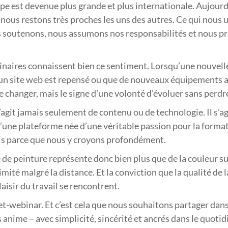
ipe est devenue plus grande et plus internationale. Aujourd
 nous restons très proches les uns des autres. Ce qui nous u
 soutenons, nous assumons nos responsabilités et nous pre
naires connaissent bien ce sentiment. Lorsqu’une nouvelle 
un site web est repensé ou que de nouveaux équipements ar
 changer, mais le signe d’une volonté d’évoluer sans perdre
s’agit jamais seulement de contenu ou de technologie. Il s’
 d’une plateforme née d’une véritable passion pour la form
 mais parce que nous y croyons profondément.
 de peinture représente donc bien plus que de la couleur su
mité malgré la distance. Et la conviction que la qualité de l
laisir du travail se rencontrent.
vet-webinar. Et c’est cela que nous souhaitons partager dan
anime – avec simplicité, sincérité et ancrés dans le quotid