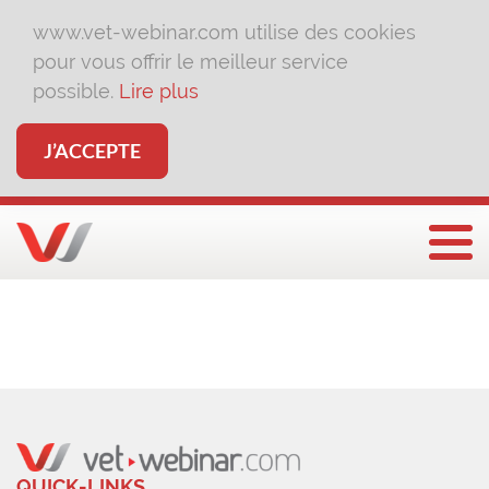
www.vet-webinar.com utilise des cookies
pour vous offrir le meilleur service
possible.
Lire plus
J’ACCEPTE
Affi
QUICK-LINKS