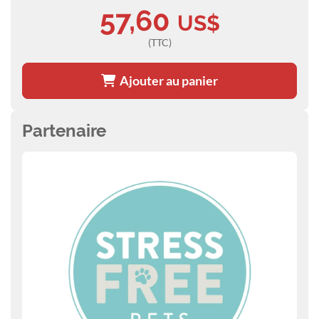
57,60
US$
(TTC)
Ajouter au panier
Partenaire