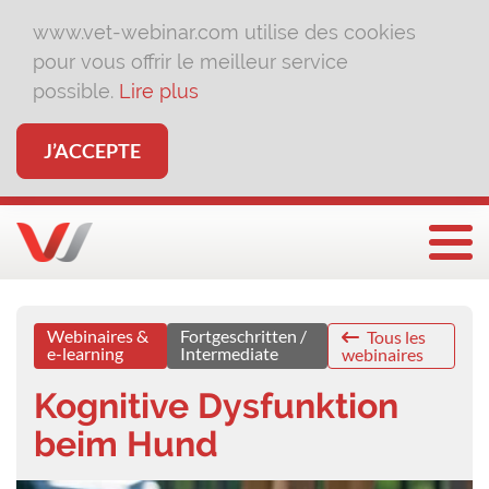
www.vet-webinar.com utilise des cookies
pour vous offrir le meilleur service
possible.
Lire plus
J’ACCEPTE
Affi
Webinaires &
Fortgeschritten /
Tous les
e-learning
Intermediate
webinaires
Kognitive Dysfunktion
beim Hund