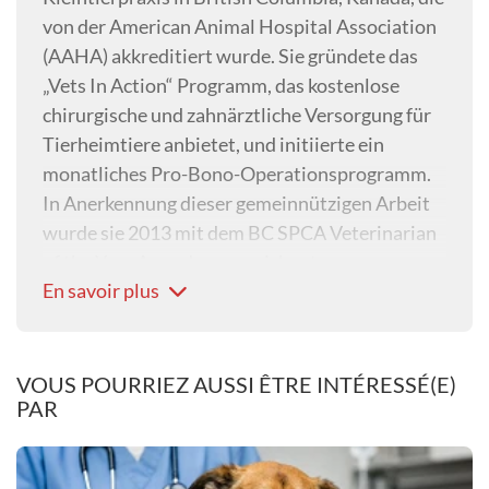
von der American Animal Hospital Association
(AAHA) akkreditiert wurde. Sie gründete das
„Vets In Action“ Programm, das kostenlose
chirurgische und zahnärztliche Versorgung für
Tierheimtiere anbietet, und initiierte ein
monatliches Pro-Bono-Operationsprogramm.
In Anerkennung dieser gemeinnützigen Arbeit
wurde sie 2013 mit dem BC SPCA Veterinarian
of the Year Award ausgezeichnet.
En savoir plus
Während ihrer Arbeit bei der BC SPCA
entdeckte Dr. Richter ihre große Leidenschaft
für Verhaltensmedizin. Sie führte stressarme
und angstfreie Methoden in der Klinik ein und
VOUS POURRIEZ AUSSI ÊTRE INTÉRESSÉ(E)
PAR
begann eine Facharztausbildung im Bereich
Veterinärverhalten. Im Jahr 2017 gründete sie
"Pacific Veterinary Behavior Consulting"