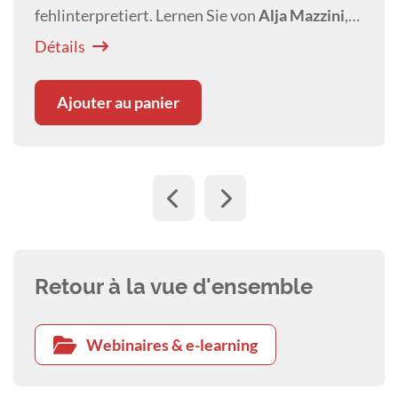
fehlinterpretiert. Lernen Sie von
Alja Mazzini
,
Stresssignale frühzeitig zu erkennen und
Détails
Eskalationen gezielt zu vermeiden.
Ajouter au panier
Retour à la vue d'ensemble
Webinaires & e-learning