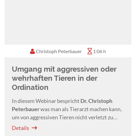
Diplomate des American College of Veterinary
Behaviorists.
Im November 2025 zog Dr. Richter von Kanada
nach Deutschland, um eine neue Stelle am
Veterinärklinikum der Universität Hannover
anzutreten, wo sie eine neue Abteilung für
Christoph Peterbauer
1:06 h
Veterinärverhaltensmedizin aufbaut. Zu ihren
besonderen Interessengebieten zählen der
Umgang mit aggressiven oder
Zusammenhang zwischen körperlichen und
Verhaltensstörungen sowie die
wehrhaften Tieren in der
Psychopharmakologie.
Ordination
In diesem Webinar bespricht
Dr. Christoph
Peterbauer
was man als Tierarzt machen kann,
um von aggressiven Tieren nicht verletzt zu
werden bzw. dem Tier in stressigen Situationen
Details
zu helfen. Einige Anregungen zu chemischen