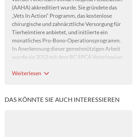
(AAHA) akkreditiert wurde. Sie gründete das
„Vets In Action“ Programm, das kostenlose
chirurgische und zahnärztliche Versorgung für
Tierheimtiere anbietet, und initiierte ein
monatliches Pro-Bono-Operationsprogramm.
In Anerkennung dieser gemeinnützigen Arbeit
wurde sie 2013 mit dem BC SPCA Veterinarian
of the Year Award ausgezeichnet.
Weiterlesen
Während ihrer Arbeit bei der BC SPCA
entdeckte Dr. Richter ihre große Leidenschaft
für Verhaltensmedizin. Sie führte stressarme
und angstfreie Methoden in der Klinik ein und
DAS KÖNNTE SIE AUCH INTERESSIEREN
begann eine Facharztausbildung im Bereich
Veterinärverhalten. Im Jahr 2017 gründete sie
"Pacific Veterinary Behavior Consulting"
(Vancouver, British Columbia) und wurde 2024