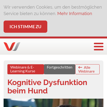
Wir verwenden Cookies, um den bestmöglichen
Service bieten zu können.
Mehr Information
ICH STIMME ZU
Togg
Webinare & E-
Fortgeschritten
Alle
Learning Kurse
Webinare
Kognitive Dysfunktion
beim Hund