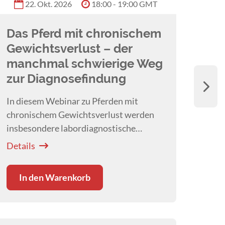
22. Okt. 2026
18:00 - 19:00 GMT
Astrid 
Das Pferd mit chronischem
Ent
Gewichtsverlust – der
pas
manchmal schwierige Weg
Mel
zur Diagnosefindung
Diese
entsc
In diesem Webinar zu Pferden mit
Frag
chronischem Gewichtsverlust werden
Melli
insbesondere labordiagnostische
Detai
den K
Möglichkeiten von
Dr. Katja Roscher
Details
aufgearbeitet.
In den Warenkorb
G