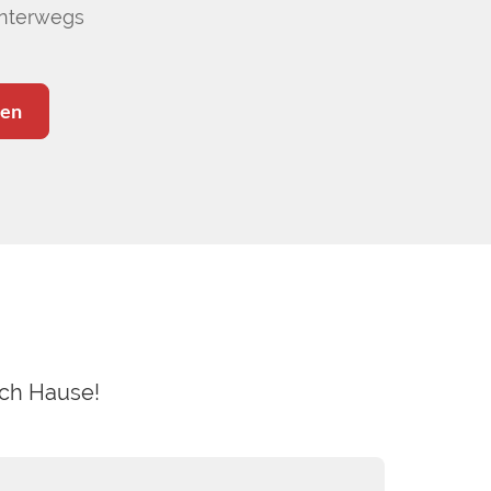
unterwegs
ten
ach Hause!