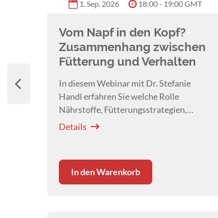
 GMT
1. Sep. 2026
18:00 - 19:00 GMT
Vom Napf in den Kopf?
Zusammenhang zwischen
Fütterung und Verhalten
blick
In diesem Webinar mit Dr. Stefanie
s
Handl erfahren Sie welche Rolle
ngel
Nährstoffe, Fütterungsstrategien,
Supplemente und die Darm-Hirn-Achse
Details
im Verhalten des Hundes spielen.
In den Warenkorb