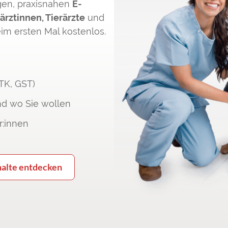
gen, praxisnahen
E-
ärztinnen, Tierärzte
und
eim ersten Mal kostenlos.
ÖTK, GST)
nd wo Sie wollen
r:innen
halte entdecken