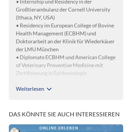
• Internship und Residency in der
Großtierambulanz der Cornell University
(Ithaca, NY, USA)
• Residency im European College of Bovine
Health Management (ECBHM) und
Doktorarbeit an der Klinik für Wiederkäuer
der LMU München
• Diplomate ECBHM und American College
of Veterinary Preventive Medicine mit
Zertifizierung in Epidemiologie
• PhD-Arbeit an der Cornell University in
Weiterlesen
postpartalen metabolischen Effekten
verschiedener
Trockensteherfütterungsstrategien
• Postdoc (2016-2017) über Effekte von
DAS KÖNNTE SIE AUCH INTERESSIEREN
Ketosebehandlung und den Einfluss von
negativer Energiebilanz auf das