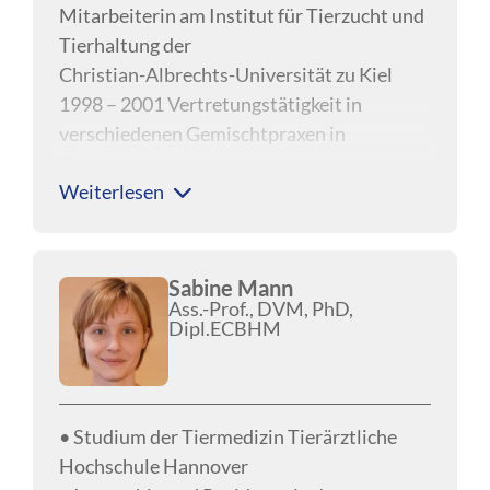
Mitarbeiterin am Institut für Tierzucht und
Tierhaltung der
Christian-Albrechts-Universität zu Kiel
1998 – 2001 Vertretungstätigkeit in
verschiedenen Gemischtpraxen in
Schleswig-Holstein
Weiterlesen
2001 – 2002 Assistenztierärztin,
Schwerpunkt Bestandsbetreuung Rind
2002 – 2005 Tierärztin bei der
WestfaliaSurge GmbH, Bönen
Sabine Mann
Ass.-Prof., DVM, PhD,
2003 Promotion
Dipl.ECBHM
2005 bis heute Tierärztin in der
wissenschaftlichen Fachberatung Bereich
Wiederkäuer,
Boehringer Ingelheim Vetmedica GmbH
• Studium der Tiermedizin Tierärztliche
Hochschule Hannover