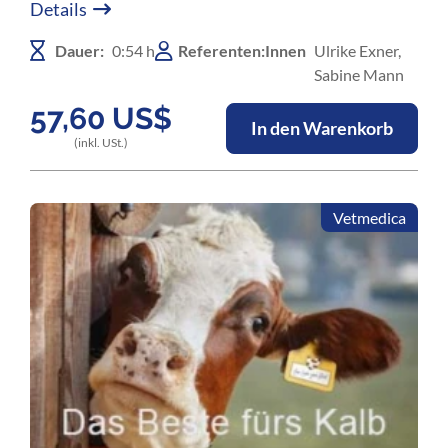
Details
in der späten Trächtigkeit - eine anspruchsvolle
Zeit!Teil 2: Was können Sie (prophylaktisch) tun?
Dauer:
0:54 h
Referenten:Innen
Ulrike Exner,
Sabine Mann
57,60
US$
In den Warenkorb
(inkl. USt.)
Vetmedica