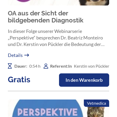
OA aus der Sicht der
bildgebenden Diagnostik
In dieser Folge unserer Webinarserie
„Perspektive“ besprechen Dr. Beatriz Monteiro
und Dr. Kerstin von Pückler die Bedeutung der
diagnostischen Bildgebung bei der Früherkennung
Details
von kaniner Osteoarthrose.
Dauer:
0:54 h
Referent:In
Kerstin von Pückler
Gratis
In den Warenkorb
Vetmedica