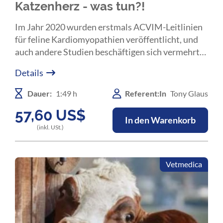
Katzenherz - was tun?!
Im Jahr 2020 wurden erstmals ACVIM-Leitlinien
für feline Kardiomyopathien veröffentlicht, und
auch ‎andere Studien beschäftigen sich vermehrt
mit diesem Thema.‎ In dieser Online-Fortbildung
Details
diskutiert Prof. Tony Glaus mit Ihnen die aktuellen
Erkenntnisse zur ‎Klassifizierung, praxisrelevante
Dauer:
1:49 h
Referent:In
Tony Glaus
diagnostische Möglichkeiten und
57,60
US$
Therapieoptionen für Ihre ‎Katzenpatienten.‎
In den Warenkorb
(inkl. USt.)
Vetmedica