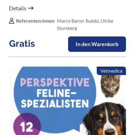
autarke und selbstbewusste Entscheidungen zu
Details
treffen.
Referenten:Innen
Marco Baron Toaldo, Ulrike
Stursberg
Gratis
In den Warenkorb
Vetmedica