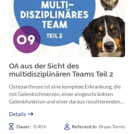
OA aus der Sicht des
multidisziplinären Teams Teil 2
Osteoarthrose ist eine komplexe Erkrankung, die
mit Gelenkschmerzen, einer eingeschränkten
Gelenkfunktion und einer daraus resultierenden
verminderten Lebensqualität einhergeht. Im
Details
zweiten Teil des Webinars erklärt Dr. Bryan
Torres, wie man ein multidisziplinäres Team
Dauer:
0:40 h
Referent:In
Bryan Torres
aufbaut und welche Vorteile dieser komplexe