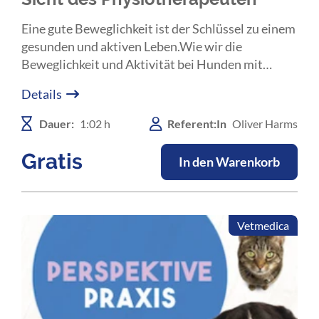
Eine gute Beweglichkeit ist der Schlüssel zu einem
gesunden und aktiven Leben.Wie wir die
Beweglichkeit und Aktivität bei Hunden mit
Osteoarthritis verbessern und erhalten können,
Details
erklärt Dr. Oliver Harms in diesem spannenden
Webinar.
Dauer:
1:02 h
Referent:In
Oliver Harms
Gratis
In den Warenkorb
Vetmedica