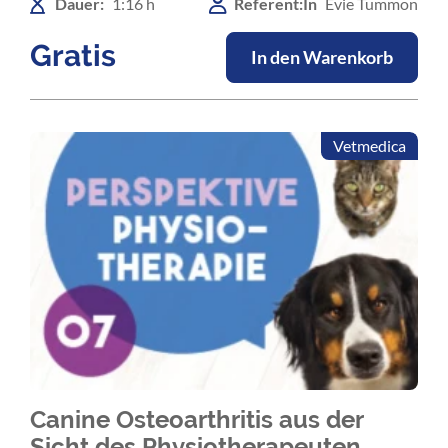
Dauer:
1:16 h
Referent:In
Evie Tummon
Gratis
In den Warenkorb
Vetmedica
Canine Osteoarthritis aus der
Sicht des Physiotherapeuten