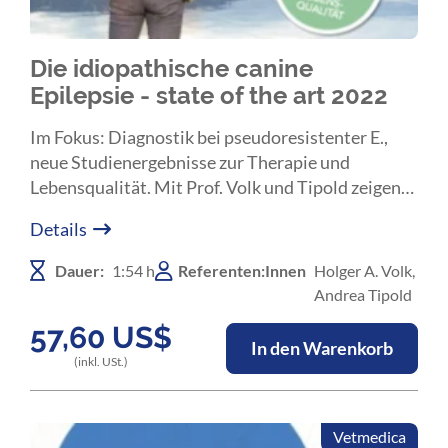
Die idiopathische canine
Epilepsie - state of the art 2022
Im Fokus: Diagnostik bei pseudoresistenter E.,
neue Studienergebnisse zur Therapie und
Lebensqualität. Mit Prof. Volk und Tipold zeigen
zwei führende Neurologen auf, wie ein
Details
verbessertes Epilepsiemanagement beim Hund
gelingt. Eine umfassende Studie zeigt neue
Dauer:
1:54 h
Referenten:Innen
Holger A. Volk,
Ergebnisse zu Imepitoin. Die Referenten klären
Andrea Tipold
anhand von aktuellsten Studien auf, was
57,60
US$
entzündliche Reaktionen mit einer idiopathischen
In den Warenkorb
therapieresistenten Epilepsie zu tun haben.
(inkl. USt.)
Vetmedica