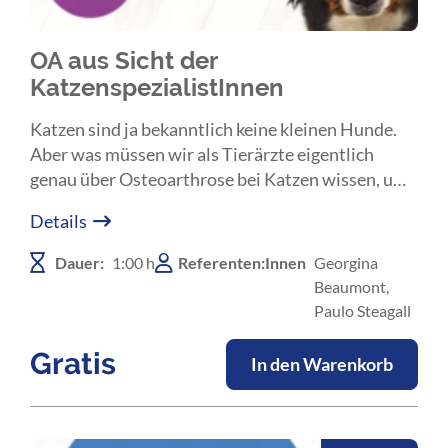
OA aus Sicht der
KatzenspezialistInnen
Katzen sind ja bekanntlich keine kleinen Hunde.
Aber was müssen wir als Tierärzte eigentlich
genau über Osteoarthrose bei Katzen wissen, um
die Krankheit rechtzeitig zu erkennen, einzustufen
Details
und unsere Katzenpatienten optimal behandeln
zu können? Ein Webinar mit Prof. Paulo Steagall.
Dauer:
1:00 h
Referenten:Innen
Georgina
Beaumont,
Paulo Steagall
Gratis
In den Warenkorb