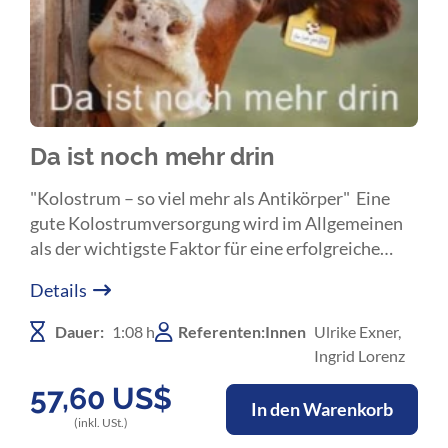
Da ist noch mehr drin
"Kolostrum – so viel mehr als Antikörper" Eine
gute Kolostrumversorgung wird im Allgemeinen
als der wichtigste Faktor für eine erfolgreiche
Kälberaufzucht anerkannt. Neben den
Details
Immunglobulinen gibt es zahlreiche bioaktive
Substanzen, die dafür verantwortlich sind."Das
Dauer:
1:08 h
Referenten:Innen
Ulrike Exner,
Durchfallkalb braucht viel mehr als nur
Ingrid Lorenz
Elektrolyte"
57,60
US$
In den Warenkorb
(inkl. USt.)