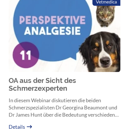
Vetmedica
OA aus der Sicht des
Schmerzexperten
In diesem Webinar diskutieren die beiden
Schmerzspezialisten Dr Georgina Beaumont und
Dr James Hunt über die Bedeutung verschiedener
Analgesie Strategien und wie diese für Patienten
Details
mit Osteoarthrose individuell angepasst werden