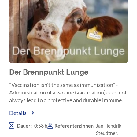
Der Brennpunkt Lunge
"Vaccination isn't the same as immunization" -
Administration of a vaccine (vaccination) does not
always lead to a protective and durable immune
response (immunization). We will discuss reasons
Details
for failure of immunization in vaccinated
cattle."Innovation Herdenimpfung im
Dauer:
0:58 h
Referenten:Innen
Jan Hendrik
Milchviehstall" - Mit einer vergleichbar hohen
Steudtner,