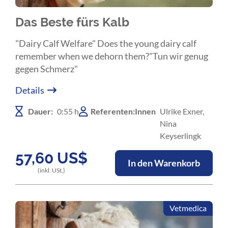
Das Beste fürs Kalb
"Dairy Calf Welfare" Does the young dairy calf
remember when we dehorn them?"Tun wir genug
gegen Schmerz"
Details
Dauer:
0:55 h
Referenten:Innen
Ulrike Exner,
Nina
Keyserlingk
57,60
US$
In den Warenkorb
(inkl. USt.)
Vetmedica