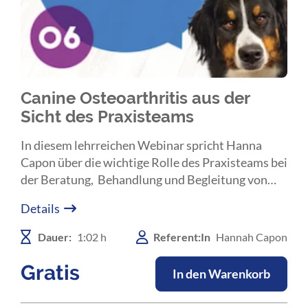
Canine Osteoarthritis aus der
Sicht des Praxisteams
In diesem lehrreichen Webinar spricht Hanna
Capon über die wichtige Rolle des Praxisteams bei
der Beratung, Behandlung und Begleitung von
Besitzer*Innen, deren Tiere von Osteoarthrose
Details
betroffen sind.
Dauer:
1:02 h
Referent:In
Hannah Capon
Gratis
In den Warenkorb