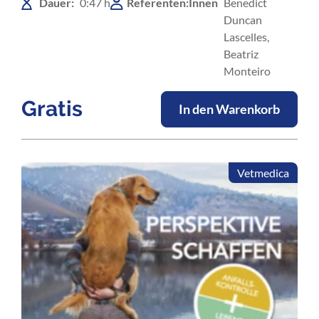
Dauer:
0:47 h
Referenten:Innen
Benedict
Duncan
Lascelles,
Beatriz
Monteiro
Gratis
In den Warenkorb
Vetmedica