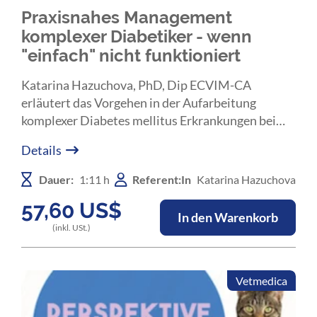
Praxisnahes Management
komplexer Diabetiker - wenn
"einfach" nicht funktioniert
Katarina Hazuchova, PhD, Dip ECVIM-CA
erläutert das Vorgehen in der Aufarbeitung
komplexer Diabetes mellitus Erkrankungen bei
Hund und Katze und bespricht Möglichkeiten in
Details
Therapie und Management.
Dauer:
1:11 h
Referent:In
Katarina Hazuchova
57,60
US$
In den Warenkorb
(inkl. USt.)
Vetmedica