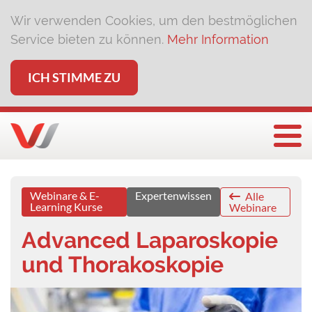
Wir verwenden Cookies, um den bestmöglichen
Service bieten zu können.
Mehr Information
ICH STIMME ZU
Togg
Webinare & E-
Expertenwissen
Alle
Learning Kurse
Webinare
Advanced Laparoskopie
und Thorakoskopie