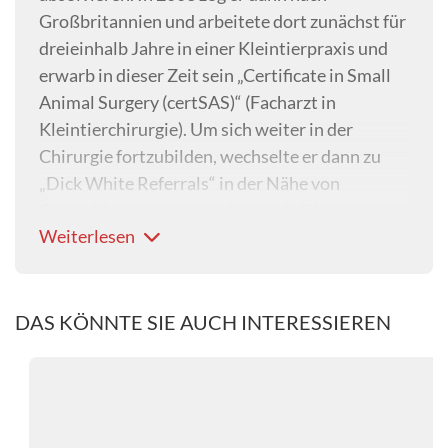
Großbritannien und arbeitete dort zunächst für
dreieinhalb Jahre in einer Kleintierpraxis und
erwarb in dieser Zeit sein „Certificate in Small
Animal Surgery (certSAS)“ (Facharzt in
Kleintierchirurgie). Um sich weiter in der
Chirurgie fortzubilden, wechselte er dann zu
„Dick White Referrals“ in der Nähe von
Cambridge, wo er ein weiteres einjähriges
Weiterlesen
Internship absolvierte, gefolgt von einer
Residency in der Chirurgie. Nach bestandener
ECVS-Prüfung blieb er bis Juli 2017 als
Oberarzt für Weichteilchirurgie in dieser Klinik
DAS KÖNNTE SIE AUCH INTERESSIEREN
tätig. Seit Oktober 2017 arbeitete Herr
Nelissen in der Tierklinik Haar als Leitender
Oberarzt für Weichteilchirurgie. Ab Januar
2020 war er Chefarzt der Chirurgie in der