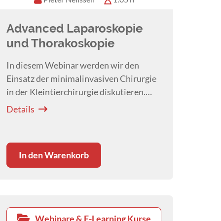
Advanced Laparoskopie
und Thorakoskopie
In diesem Webinar werden wir den
Einsatz der minimalinvasiven Chirurgie
in der Kleintierchirurgie diskutieren.
Wir werden uns mit fortgeschrittenen
Details
chirurgischen thorakoskopischen und
laparoskopischen Operationsverfahren
befassen.
In den Warenkorb
Webinare & E-Learning Kurse