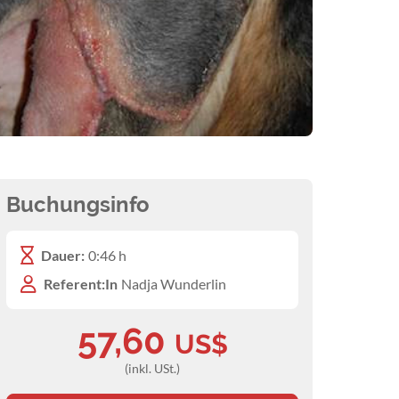
Buchungsinfo
Dauer:
0:46 h
Referent:In
Nadja Wunderlin
57,60
US$
(inkl. USt.)