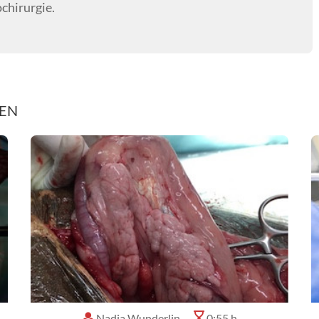
ochirurgie.
REN
Nadja Wunderlin
0:55 h