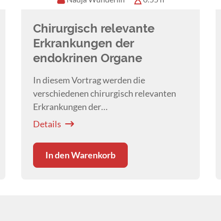
Chirurgisch relevante
Erkrankungen der
endokrinen Organe
In diesem Vortrag werden die
verschiedenen chirurgisch relevanten
Erkrankungen der
Schilddrüse/Nebenschilddrüse, der
Details
Nebenniere und des Pankreas
besprochen. Besondere Beachtung soll
In den Warenkorb
jedoch nicht nur dem chirurgischen
Eingriff, sondern auch dem prä-/intra-/
und postoperativen Management der
betroffenen Patienten gewidmet
werden.​