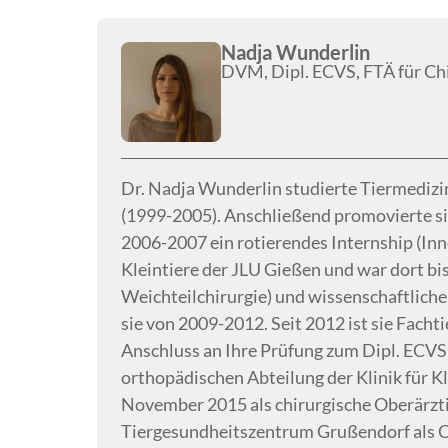
Nadja Wunderlin
DVM, Dipl. ECVS, FTÄ für Chi
Dr. Nadja Wunderlin studierte Tiermedizin
(1999-2005). Anschließend promovierte si
2006-2007 ein rotierendes Internship (Inne
Kleintiere der JLU Gießen und war dort bi
Weichteilchirurgie) und wissenschaftliche
sie von 2009-2012. Seit 2012 ist sie Fachti
Anschluss an Ihre Prüfung zum Dipl. ECVS (
orthopädischen Abteilung der Klinik für K
November 2015 als chirurgische Oberärztin 
Tiergesundheitszentrum Grußendorf als Ch