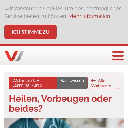
Wir verwenden Cookies, um den bestmöglichen
Service bieten zu können.
Mehr Information
ICH STIMME ZU
Togg
Webinare & E-
Basiswissen
Alle
Learning Kurse
Webinare
Heilen, Vorbeugen oder
beides?