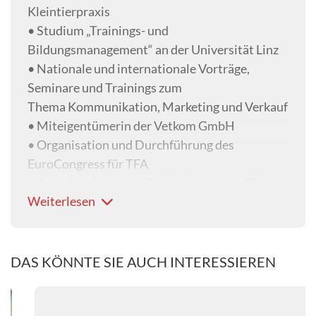
Kleintierpraxis
• Studium „Trainings- und
Bildungsmanagement“ an der Universität Linz
• Nationale und internationale Vorträge,
Seminare und Trainings zum
Thema Kommunikation, Marketing und Verkauf
• Miteigentümerin der Vetkom GmbH
• Organisation und Durchführung des
EuroCongress für TFA
• Autorin zahlreicher Fachbeiträge zum Thema
Weiterlesen
Kommunikation in der Tierarztpraxis
• Herausgeberin und Redaktion der
Fachzeitungen „team.konkret“ und „Veterinär
Spiegel“ (Thieme Verlag)
DAS KÖNNTE SIE AUCH INTERESSIEREN