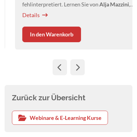
fehlinterpretiert. Lernen Sie von
Alja Mazzini
,
Stresssignale frühzeitig zu erkennen und
Details
Eskalationen gezielt zu vermeiden.
In den Warenkorb
Zurück zur Übersicht
Webinare & E-Learning Kurse