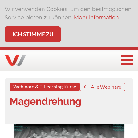
Wir verwenden Cookies, um den bestmöglichen
Service bieten zu können.
Mehr Information
ICH STIMME ZU
Togg
Webinare & E-Learning Kurse
Alle Webinare
Magendrehung