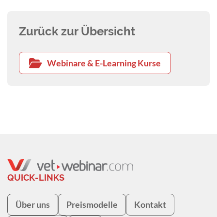
Toleranzbildung und damit zur einem Versiegen
der Arthrose-bedingten Entzündung. In diesem
Vortrag erfahren Sie mehr über die
Zurück zur Übersicht
Wirkungsweise dieses innovativen
Chondroprotektivums.
Webinare & E-Learning Kurse
QUICK-LINKS
Über uns
Preismodelle
Kontakt