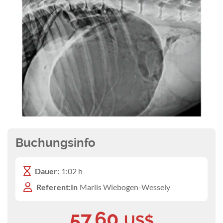
Buchungsinfo
Dauer:
1:02 h
Referent:In
Marlis Wiebogen-Wessely
57,60
US$