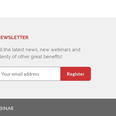
EWSLETTER
ll the latest news, new webinars and
lenty of other great benefits!
Register
EBINAR