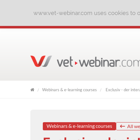
www.vet-webinar.com uses cookies to of
Webinars & e-learning courses
Exclusiv - der inte
VET
WEBINAR
Webinars & e-learning courses
All we