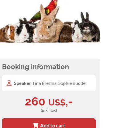
Booking information
Speaker
Tina Brezina, Sophie Budde
260
,-
US$
(inkl. tax)
Add to cart