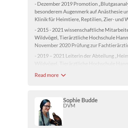
- Dezember 2019 Promotion „Blutgasanaly
besonderem Augenmerk auf Anästhesie un
Klinik für Heimtiere, Reptilien, Zier- un
- 2015 - 2021 wissenschaftliche Mitarbeiter
Wildvögel, Tierärztliche Hochschule Han
November 2020 Prüfung zur Fachtierärzti
- 2019 – 2021 Leiterin der Abteilung „Heimt
Wildvögel, Tierärztliche Hochschule Han
- Mai 2021 Oberärztin für Heimtiere/Kle
Read more
76532 Baden-Baden
Sophie Budde
DVM