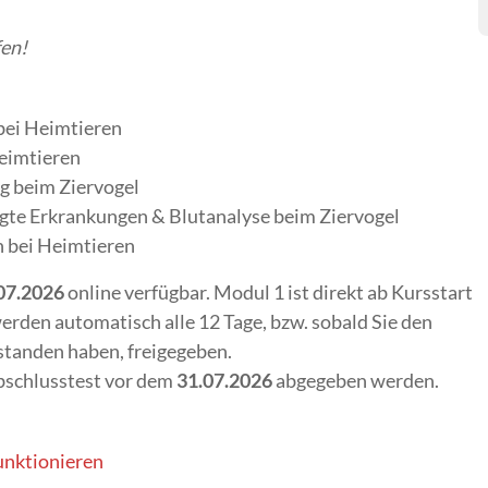
fen!
bei Heimtieren
Heimtieren
g beim Ziervogel
gte Erkrankungen & Blutanalyse beim Ziervogel
 bei Heimtieren
.07.2026
online verfügbar. Modul 1 ist direkt ab Kursstart
werden automatisch alle 12 Tage, bzw. sobald Sie den
tanden haben, freigegeben.
bschlusstest vor dem
31.07.2026
abgegeben werden.
unktionieren