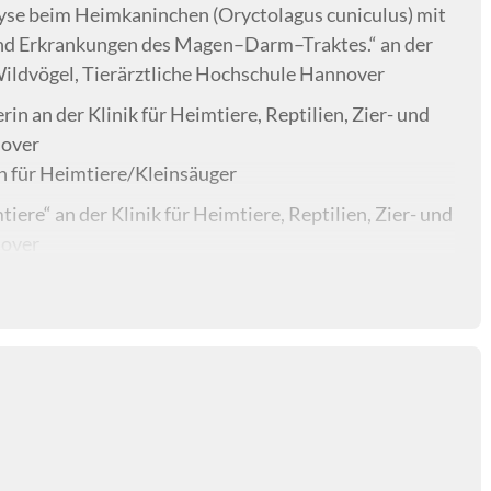
se beim Heimkaninchen (Oryctolagus cuniculus) mit
d Erkrankungen des Magen–Darm–Traktes.“ an der
d Wildvögel, Tierärztliche Hochschule Hannover
in an der Klinik für Heimtiere, Reptilien, Zier- und
nover
n für Heimtiere/Kleinsäuger
iere“ an der Klinik für Heimtiere, Reptilien, Zier- und
nover
insäuger im Zentrum für Tiergesundheit Baden-Baden,