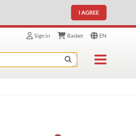
I AGREE
EN
Sign in
Basket
Toggle navigat