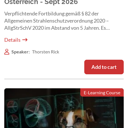
Österreich - Sept 2026
Verpflichtende Fortbildung gemäß § 82 der
Allgemeinen Strahlenschutzverordnung 2020 –
AllgStrSchV 2020 im Abstand von 5 Jahren. Es
besteht Anwesenheitspflicht beim Live Webinar am
Details
29. September 2026.
Speaker:
Thorsten Rick
Add to cart
E-Learning Course