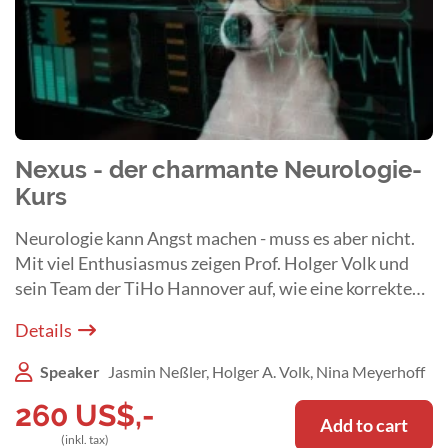
Nexus - der charmante Neurologie-
Kurs
Neurologie kann Angst machen - muss es aber nicht.
Mit viel Enthusiasmus zeigen Prof. Holger Volk und
sein Team der TiHo Hannover auf, wie eine korrekte
Diagnose und Therapie bei neurologischen Patienten
Details
erfolgreich gelingt.
Speaker
Jasmin Neßler, Holger A. Volk, Nina Meyerhoff
260
US$
,-
Add to cart
(inkl. tax)