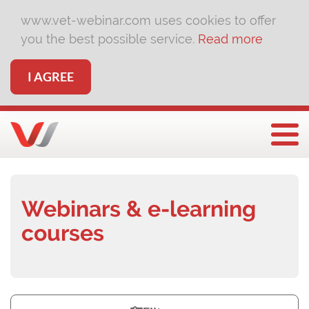
www.vet-webinar.com uses cookies to offer
you the best possible service.
Read more
I AGREE
Togg
Webinars & e-learning
courses