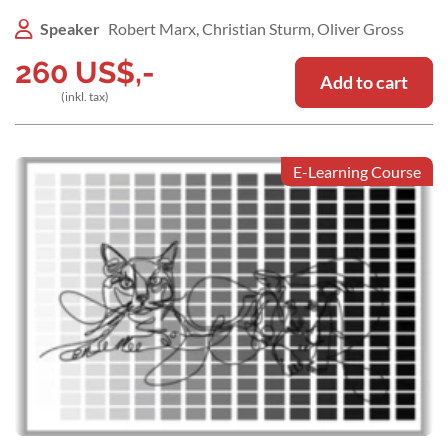
Speaker
Robert Marx, Christian Sturm, Oliver Gross
260
US$
,-
Add to cart
(inkl. tax)
E-Learning Course