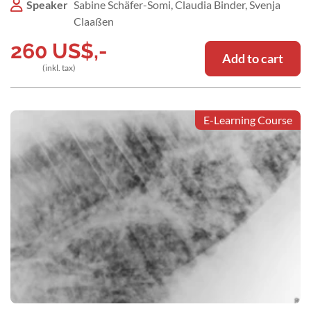
Speaker
Sabine Schäfer-Somi, Claudia Binder, Svenja
Claaßen
260
US$
,-
Add to cart
(inkl. tax)
E-Learning Course