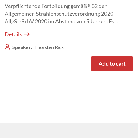
Verpflichtende Fortbildung gemäß § 82 der
Allgemeinen Strahlenschutzverordnung 2020 –
AllgStrSchV 2020 im Abstand von 5 Jahren. Es
besteht Anwesenheitspflicht beim Live Webinar am
Details
17. Dezember 2026.
Speaker:
Thorsten Rick
Add to cart