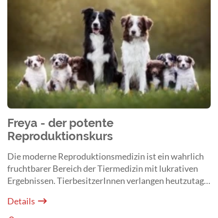
Freya - der potente
Reproduktionskurs
Die moderne Reproduktionsmedizin ist ein wahrlich
fruchtbarer Bereich der Tiermedizin mit lukrativen
Ergebnissen. TierbesitzerInnen verlangen heutzutage
sowohl eine moderne Vermeidung von Trächtigkeiten
Details
als auch eine fortschrittliche Gesundheitskontrolle
von fertilen Tieren.