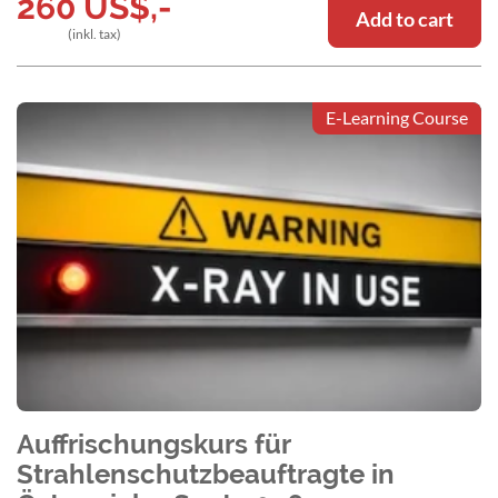
260
US$
,-
Add to cart
(inkl. tax)
E-Learning Course
Auffrischungskurs für
Strahlenschutzbeauftragte in