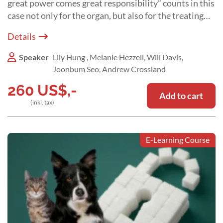
great power comes great responsibility” counts in this
case not only for the organ, but also for the treating
veterinarian"
Details
Speaker
Lily Hung , Melanie Hezzell, Will Davis,
Joonbum Seo, Andrew Crossland
260
US$
,-
Add to cart
(inkl. tax)
E-Learning Course