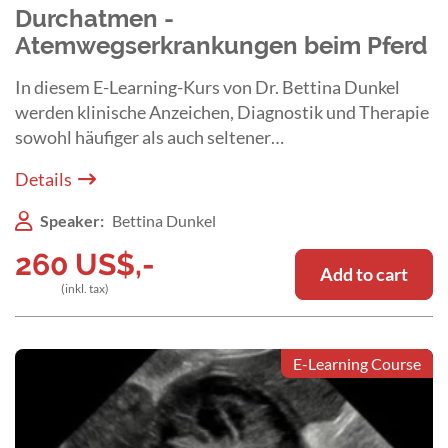
Durchatmen -
Atemwegserkrankungen beim Pferd
In diesem E-Learning-Kurs von Dr. Bettina Dunkel
werden klinische Anzeichen, Diagnostik und Therapie
sowohl häufiger als auch seltener
Atemwegserkrankungen umfassend und praxisnah
Details
dargestellt sowie fundiert diskutiert.
Speaker:
Bettina Dunkel
260
US$
,-
Add to cart
(inkl. tax)
E-Learning Course