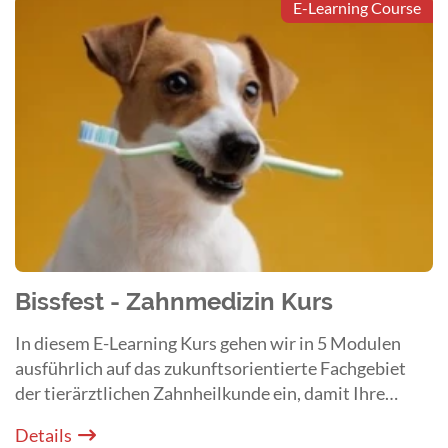
E-Learning Course
Bissfest - Zahnmedizin Kurs
In diesem E-Learning Kurs gehen wir in 5 Modulen
ausführlich auf das zukunftsorientierte Fachgebiet
der tierärztlichen Zahnheilkunde ein, damit Ihre
Patienten weiterhin kraftvoll zubeißen können und
Details
Sie up to date bleiben. (Kurswiederholung)