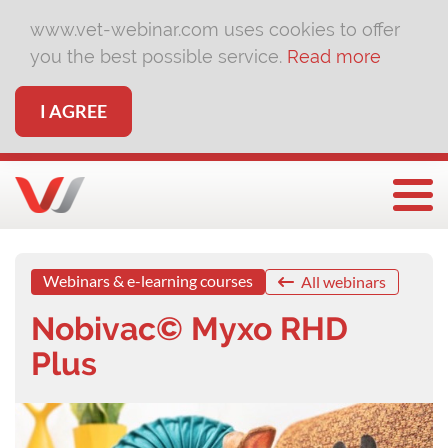
www.vet-webinar.com uses cookies to offer
you the best possible service.
Read more
I AGREE
Togg
Webinars & e-learning courses
All webinars
Nobivac© Myxo RHD
Plus