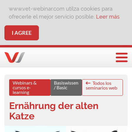
www.vet-webinar.com utilza cookies para
ofrecerle el mejor servicio posible.
Leer más
I AGREE
Togg
Webinars &
Basiswissen
Todos los
cursos e-
/ Basic
seminarios web
learning
Ernährung der alten
Katze