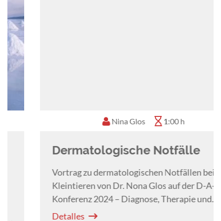
Nina Glos
1:00 h
Dermatologische Notfälle
Vortrag zu dermatologischen Notfällen bei
Kleintieren von Dr. Nona Glos auf der D-A-CH
Konferenz 2024 – Diagnose, Therapie und
Überweisungsempfehlungen.
Detalles