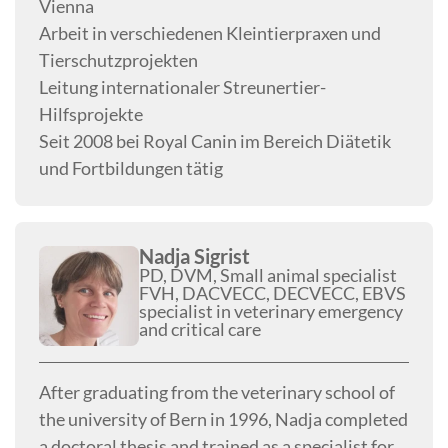
Vienna
Arbeit in verschiedenen Kleintierpraxen und
Tierschutzprojekten
Leitung internationaler Streunertier-
Hilfsprojekte
Seit 2008 bei Royal Canin im Bereich Diätetik
und Fortbildungen tätig
Nadja Sigrist
PD, DVM, Small animal specialist
FVH, DACVECC, DECVECC, EBVS
specialist in veterinary emergency
and critical care
After graduating from the veterinary school of
the university of Bern in 1996, Nadja completed
a doctoral thesis and trained as a specialist for