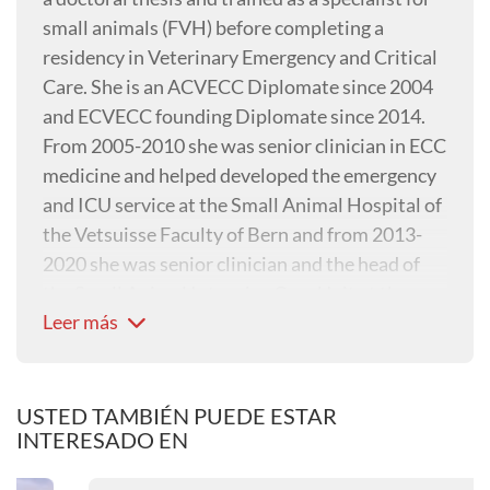
small animals (FVH) before completing a
residency in Veterinary Emergency and Critical
Care. She is an ACVECC Diplomate since 2004
and ECVECC founding Diplomate since 2014.
From 2005-2010 she was senior clinician in ECC
medicine and helped developed the emergency
and ICU service at the Small Animal Hospital of
the Vetsuisse Faculty of Bern and from 2013-
2020 she was senior clinician and the head of
the Small Animal Intensive Care Unit at the
Leer más
Small Animal Hospital of the Vetsuisse Faculty
of Zürich.
In 2021, Nadja left the university setting to
concentrate on her own company VET ECC CE
USTED TAMBIÉN PUEDE ESTAR
INTERESADO EN
(Veterinary Emergency and Critical Care
Consulting & Education).