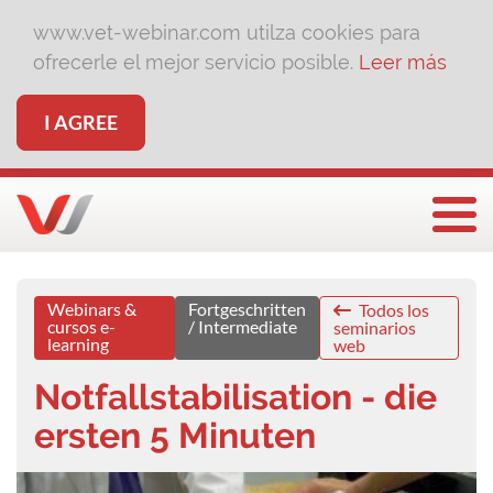
www.vet-webinar.com utilza cookies para
ofrecerle el mejor servicio posible.
Leer más
I AGREE
Togg
Webinars &
Fortgeschritten
Todos los
cursos e-
/ Intermediate
seminarios
learning
web
Notfallstabilisation - die
ersten 5 Minuten