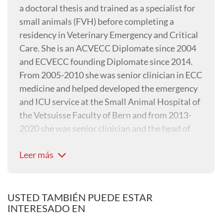
a doctoral thesis and trained as a specialist for
small animals (FVH) before completing a
residency in Veterinary Emergency and Critical
Care. She is an ACVECC Diplomate since 2004
and ECVECC founding Diplomate since 2014.
From 2005-2010 she was senior clinician in ECC
medicine and helped developed the emergency
and ICU service at the Small Animal Hospital of
the Vetsuisse Faculty of Bern and from 2013-
2020 she was senior clinician and the head of
the Small Animal Intensive Care Unit at the
Leer más
Small Animal Hospital of the Vetsuisse Faculty
of Zürich.
In 2021, Nadja left the university setting to
concentrate on her own company VET ECC CE
USTED TAMBIÉN PUEDE ESTAR
INTERESADO EN
(Veterinary Emergency and Critical Care