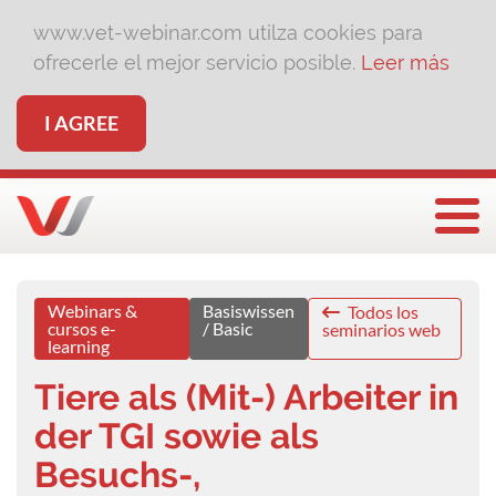
www.vet-webinar.com utilza cookies para
ofrecerle el mejor servicio posible.
Leer más
I AGREE
Togg
Webinars &
Basiswissen
Todos los
cursos e-
/ Basic
seminarios web
learning
Tiere als (Mit-) Arbeiter in
der TGI sowie als
Besuchs-,