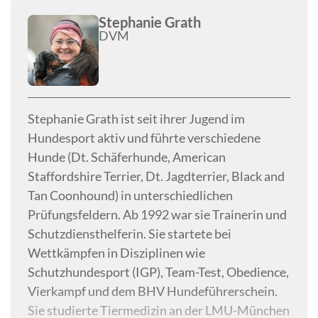
Stephanie Grath
DVM
Stephanie Grath ist seit ihrer Jugend im
Hundesport aktiv und führte verschiedene
Hunde (Dt. Schäferhunde, American
Staffordshire Terrier, Dt. Jagdterrier, Black and
Tan Coonhound) in unterschiedlichen
Prüfungsfeldern. Ab 1992 war sie Trainerin und
Schutzdiensthelferin. Sie startete bei
Wettkämpfen in Disziplinen wie
Schutzhundesport (IGP), Team-Test, Obedience,
Vierkampf und dem BHV Hundeführerschein.
Sie studierte Tiermedizin an der LMU-München