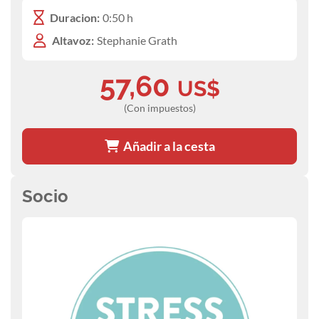
Duracion:
0:50 h
Altavoz:
Stephanie Grath
57,60
US$
(Con impuestos)
Añadir a la cesta
Socio