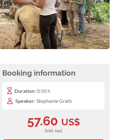
Booking information
Duration:
0:50 h
Speaker:
Stephanie Grath
57.60
US$
(inkl. tax)