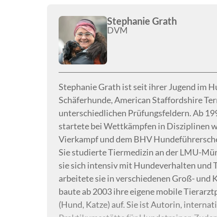
Stephanie Grath
DVM
Stephanie Grath ist seit ihrer Jugend im 
Schäferhunde, American Staffordshire Terr
unterschiedlichen Prüfungsfeldern. Ab 199
startete bei Wettkämpfen in Disziplinen 
Vierkampf und dem BHV Hundeführersche
Sie studierte Tiermedizin an der LMU-Mü
sie sich intensiv mit Hundeverhalten und
arbeitete sie in verschiedenen Groß- und K
baute ab 2003 ihre eigene mobile Tierarz
(Hund, Katze) auf. Sie ist Autorin, interna