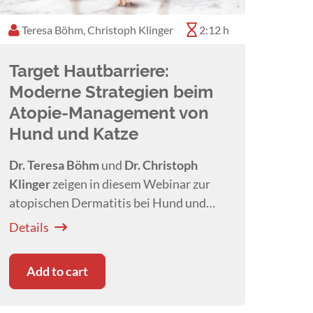
Teresa Böhm, Christoph Klinger
2:12 h
Target Hautbarriere:
Moderne Strategien beim
Atopie-Management von
Hund und Katze
Dr. Teresa Böhm
und
Dr. Christoph
Klinger
zeigen in diesem Webinar zur
atopischen Dermatitis bei Hund und
Katze, wie die Hautbarriere stabilisiert
Details
und Entzündungen gezielt behandelt
werden können.
Add to cart