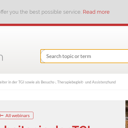
fer you the best possible service.
Read more
beiter in der TGI sowie als Besuchs-, Therapiebegleit- und Assistenzhund
All webinars