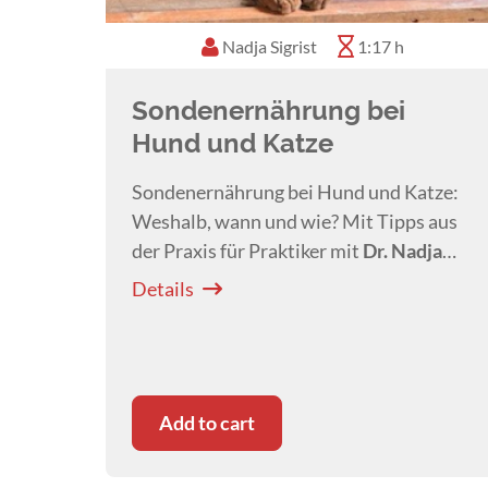
Nadja Sigrist
1:17 h
Sondenernährung bei
Hund und Katze
Sondenernährung bei Hund und Katze:
Weshalb, wann und wie? Mit Tipps aus
der Praxis für Praktiker mit
Dr. Nadja
Sigrist
.
Details
Add to cart