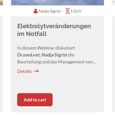
Nadja Sigrist
1:02 h
Elektrolytveränderungen
im Notfall
In diesem Webinar diskutiert
Dr.med.vet.
Nadja Sigrist
die
Beurteilung und das Management von
Elektrolytveränderungen bei Hunden
Details
und Katzen im Notfall.
Add to cart