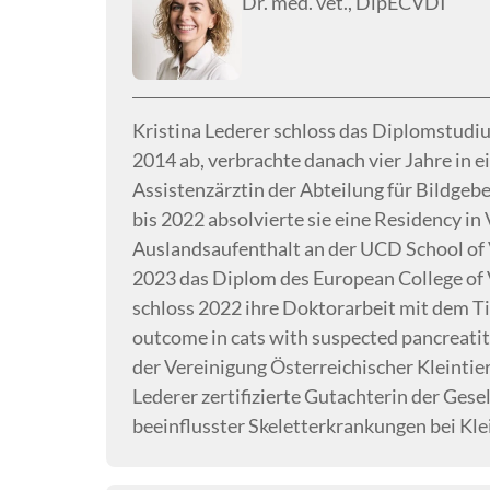
Dr. med. vet., DipECVDI
Kristina Lederer schloss das Diplomstudi
2014 ab, verbrachte danach vier Jahre in e
Assistenzärztin der Abteilung für Bildge
bis 2022 absolvierte sie eine Residency i
Auslandsaufenthalt an der UCD School of 
2023 das Diplom des European College of 
schloss 2022 ihre Doktorarbeit mit dem Ti
outcome in cats with suspected pancreatiti
der Vereinigung Österreichischer Kleintier
Lederer zertifizierte Gutachterin der Gese
beeinflusster Skeletterkrankungen bei Kl