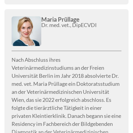
ultrasonographic echogenicity and outcome in
cats with suspected pancreatitis’ ab. Für diese
Publikation wurde sie mit dem Preis der
Maria Prüllage
Dr. med. vet., DipECVDI
Vereinigung Österreichischer
Kleintiermediziner (VÖK) geehrt. Seit 2021 ist
Kristina Lederer zertifizierte Gutachterin der
Gesellschaft für Röntgendiagnostik genetisch
beeinflusster Skeletterkrankungen bei
Nach Abschluss ihres
Kleintieren (GRSK) für Zuchtuntersuchungen.
Veterinärmedizinstudiums an der Freien
Universität Berlin im Jahr 2018 absolvierte Dr.
med. vet. Maria Prüllage ein Doktoratsstudium
an der Veterinärmedizinischen Universität
Wien, das sie 2022 erfolgreich abschloss. Es
folgte die tierärztliche Tätigkeit in einer
privaten Kleintierklinik. Danach begann sie eine
Residency im Fachbereich der Bildgebenden
Diagnostik an der Veterinärmedizinischen