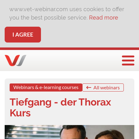
www.vet-webinar.com uses cookies to offer
you the best possible service.
Read more
I AGREE
Togg
Webinars & e-learning courses
All webinars
Tiefgang - der Thorax
Kurs