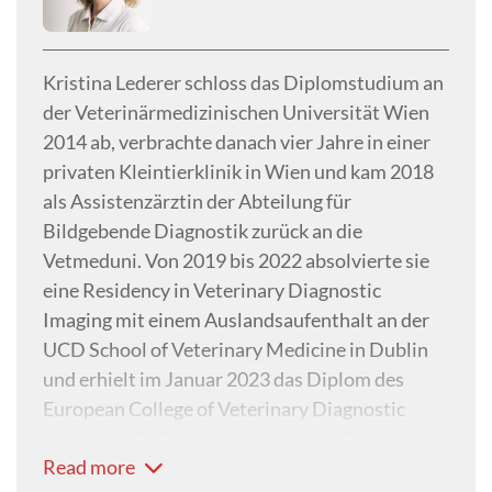
Kristina Lederer schloss das Diplomstudium an
der Veterinärmedizinischen Universität Wien
2014 ab, verbrachte danach vier Jahre in einer
privaten Kleintierklinik in Wien und kam 2018
als Assistenzärztin der Abteilung für
Bildgebende Diagnostik zurück an die
Vetmeduni. Von 2019 bis 2022 absolvierte sie
eine Residency in Veterinary Diagnostic
Imaging mit einem Auslandsaufenthalt an der
UCD School of Veterinary Medicine in Dublin
und erhielt im Januar 2023 das Diplom des
European College of Veterinary Diagnostic
Imaging (ECVDI). Kristina schloss 2022 ihre
Read more
Doktorarbeit mit dem Titel ‘Comparison of