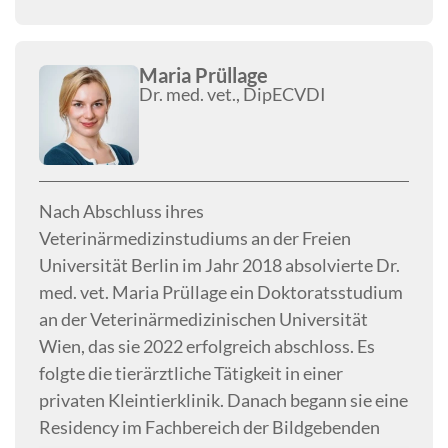
ultrasonographic echogenicity and outcome in
cats with suspected pancreatitis’ ab. Für diese
Publikation wurde sie mit dem Preis der
Maria Prüllage
Dr. med. vet., DipECVDI
Vereinigung Österreichischer
Kleintiermediziner (VÖK) geehrt. Seit 2021 ist
Kristina Lederer zertifizierte Gutachterin der
Gesellschaft für Röntgendiagnostik genetisch
beeinflusster Skeletterkrankungen bei
Nach Abschluss ihres
Kleintieren (GRSK) für Zuchtuntersuchungen.
Veterinärmedizinstudiums an der Freien
Universität Berlin im Jahr 2018 absolvierte Dr.
med. vet. Maria Prüllage ein Doktoratsstudium
an der Veterinärmedizinischen Universität
Wien, das sie 2022 erfolgreich abschloss. Es
folgte die tierärztliche Tätigkeit in einer
privaten Kleintierklinik. Danach begann sie eine
Residency im Fachbereich der Bildgebenden