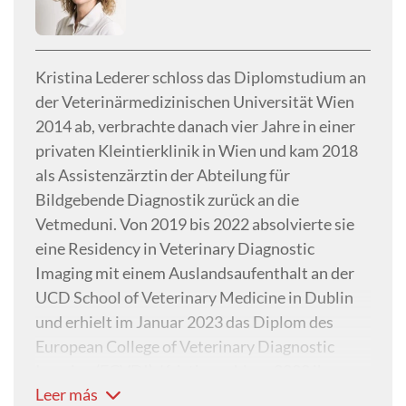
Kristina Lederer schloss das Diplomstudium an
der Veterinärmedizinischen Universität Wien
2014 ab, verbrachte danach vier Jahre in einer
privaten Kleintierklinik in Wien und kam 2018
als Assistenzärztin der Abteilung für
Bildgebende Diagnostik zurück an die
Vetmeduni. Von 2019 bis 2022 absolvierte sie
eine Residency in Veterinary Diagnostic
Imaging mit einem Auslandsaufenthalt an der
UCD School of Veterinary Medicine in Dublin
und erhielt im Januar 2023 das Diplom des
European College of Veterinary Diagnostic
Imaging (ECVDI). Kristina schloss 2022 ihre
Leer más
Doktorarbeit mit dem Titel ‘Comparison of