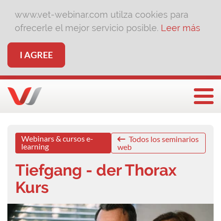
www.vet-webinar.com utilza cookies para
ofrecerle el mejor servicio posible.
Leer más
I AGREE
Togg
Webinars & cursos e-
Todos los seminarios
learning
web
Tiefgang - der Thorax
Kurs