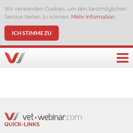
Wir verwenden Cookies, um den bestmöglichen
Service bieten zu können.
Mehr Information
ICH STIMME ZU
Togg
QUICK-LINKS