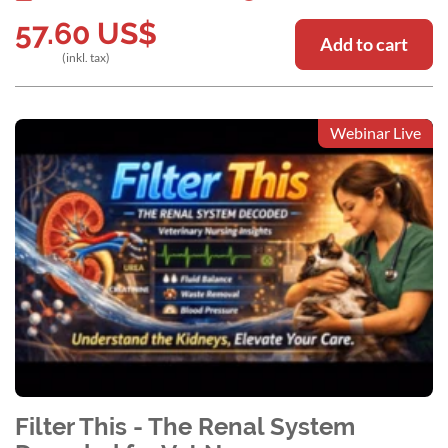
57.60
US$
Add to cart
(inkl. tax)
Webinar Live
Filter This - The Renal System