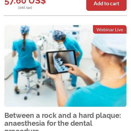
57.60
US$
Add to cart
(inkl. tax)
Webinar Live
Between a rock and a hard plaque:
anaesthesia for the dental