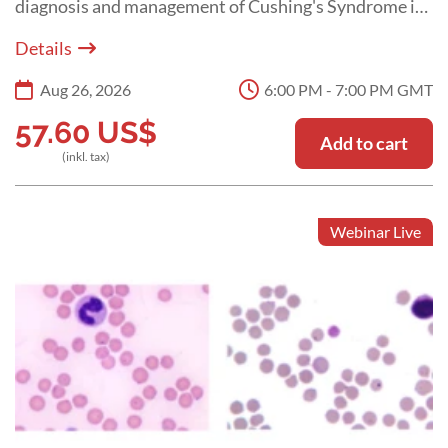
diagnosis and management of Cushing's Syndrome in
the dog.
Details
Aug 26, 2026
6:00 PM - 7:00 PM GMT
57.60
US$
Add to cart
(inkl. tax)
Webinar Live