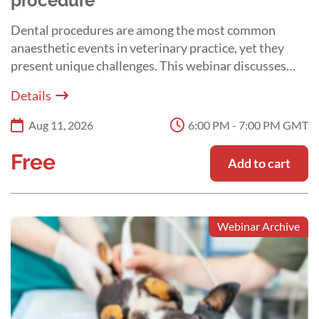
procedure
Dental procedures are among the most common
anaesthetic events in veterinary practice, yet they
present unique challenges. This webinar discusses
patient assessment, airway management, analgesia,
Details
and monitoring to improve safety and patient
comfort.
Aug 11, 2026
6:00 PM - 7:00 PM GMT
Free
Add to cart
Webinar Archive