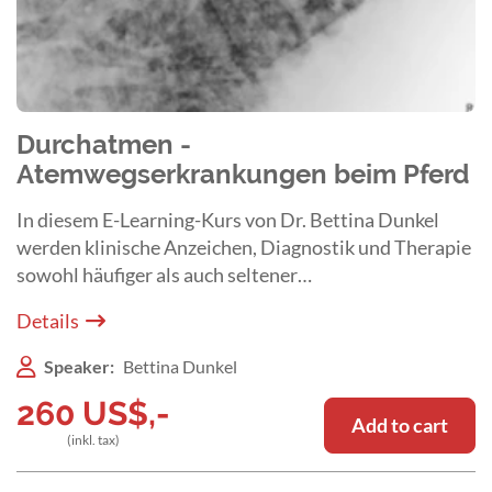
Durchatmen -
Atemwegserkrankungen beim Pferd
In diesem E-Learning-Kurs von Dr. Bettina Dunkel
werden klinische Anzeichen, Diagnostik und Therapie
sowohl häufiger als auch seltener
Atemwegserkrankungen umfassend und praxisnah
Details
dargestellt sowie fundiert diskutiert.
Speaker:
Bettina Dunkel
260
US$
,-
Add to cart
(inkl. tax)