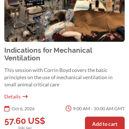
Indications for Mechanical
Ventilation
This session with Corrin Boyd covers the basic
principles on the use of mechanical ventilation in
small animal critical care
Details
Oct 6, 2026
9:00 AM - 10:00 AM GMT
57.60
US$
Add to cart
(inkl. tax)