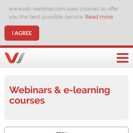
www.vet-webinar.com uses cookies to offer
you the best possible service.
Read more
I AGREE
Togg
Webinars & e-learning
courses