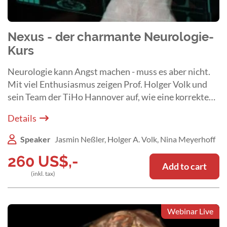
Nexus - der charmante Neurologie-
Kurs
Neurologie kann Angst machen - muss es aber nicht.
Mit viel Enthusiasmus zeigen Prof. Holger Volk und
sein Team der TiHo Hannover auf, wie eine korrekte
Diagnose und Therapie bei neurologischen Patienten
Details
erfolgreich gelingt.
Speaker
Jasmin Neßler, Holger A. Volk, Nina Meyerhoff
260
US$
,-
Add to cart
(inkl. tax)
Webinar Live