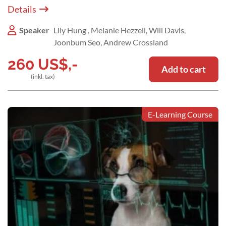
veterinarian"
Details
Speaker
Lily Hung , Melanie Hezzell, Will Davis,
Joonbum Seo, Andrew Crossland
260
US$
,-
Add to cart
(inkl. tax)
E-Learning Course