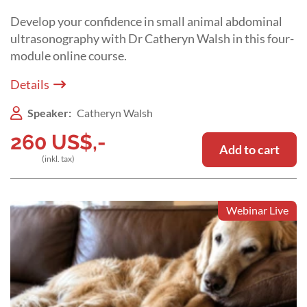
Develop your confidence in small animal abdominal
ultrasonography with Dr Catheryn Walsh in this four-
module online course.
Details
Speaker:
Catheryn Walsh
260
US$
,-
Add to cart
(inkl. tax)
Webinar Live