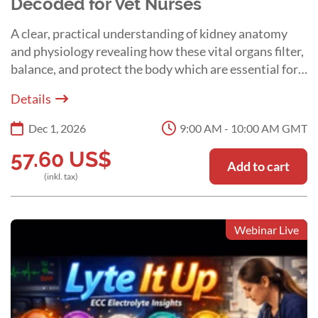
Decoded for Vet Nurses
A clear, practical understanding of kidney anatomy
and physiology revealing how these vital organs filter,
balance, and protect the body which are essential for
everyday patient care with Melissa Shoard.
Details
Dec 1, 2026
9:00 AM - 10:00 AM GMT
57.60
US$
Add to cart
(inkl. tax)
Webinar Live