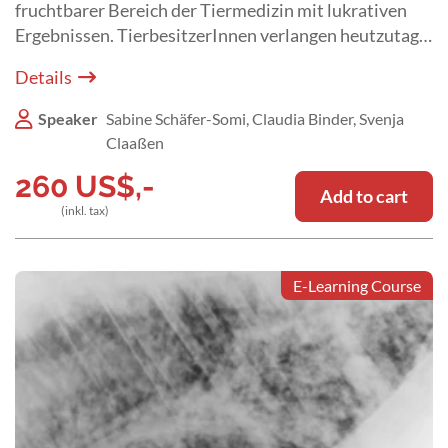
fruchtbarer Bereich der Tiermedizin mit lukrativen
Ergebnissen. TierbesitzerInnen verlangen heutzutage
sowohl eine moderne Vermeidung von Trächtigkeiten
Details
als auch eine fortschrittliche Gesundheitskontrolle
von fertilen Tieren.
Speaker
Sabine Schäfer-Somi, Claudia Binder, Svenja
Claaßen
260
US$
,-
Add to cart
(inkl. tax)
E-Learning Course