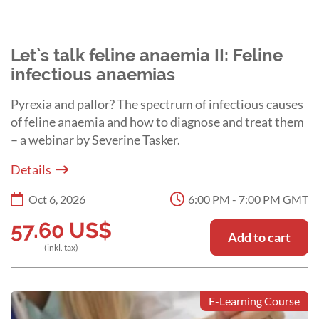
Let`s talk feline anaemia II: Feline
infectious anaemias
Pyrexia and pallor? The spectrum of infectious causes
of feline anaemia and how to diagnose and treat them
– a webinar by Severine Tasker.
Details
Oct 6, 2026
6:00 PM - 7:00 PM GMT
57.60
US$
Add to cart
(inkl. tax)
E-Learning Course