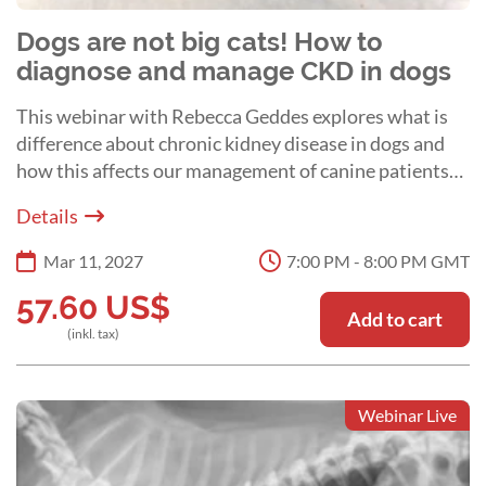
Dogs are not big cats! How to
diagnose and manage CKD in dogs
This webinar with Rebecca Geddes explores what is
difference about chronic kidney disease in dogs and
how this affects our management of canine patients
with this disease.
Details
Mar 11, 2027
7:00 PM - 8:00 PM GMT
57.60
US$
Add to cart
(inkl. tax)
Webinar Live