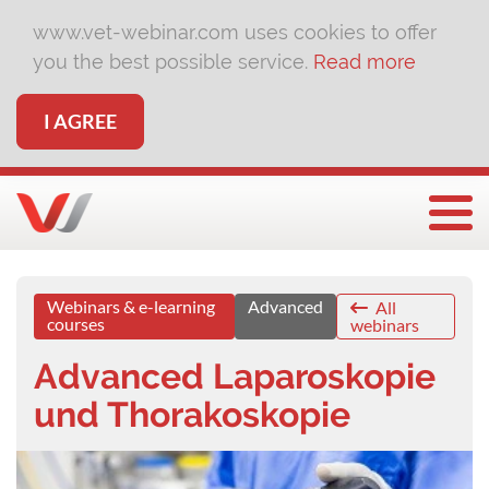
www.vet-webinar.com uses cookies to offer
you the best possible service.
Read more
I AGREE
Togg
Webinars & e-learning
Advanced
All
courses
webinars
Advanced Laparoskopie
und Thorakoskopie