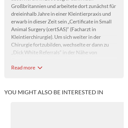
Großbritannien und arbeitete dort zunächst für
dreieinhalb Jahre in einer Kleintierpraxis und
erwarb in dieser Zeit sein „Certificate in Small
Animal Surgery (certSAS)“ (Facharzt in
Kleintierchirurgie). Um sich weiter in der
Chirurgie fortzubilden, wechselte er dann zu
„Dick White Referrals“ in der Nähe von
Cambridge, wo er ein weiteres einjähriges
Read more
Internship absolvierte, gefolgt von einer
Residency in der Chirurgie. Nach bestandener
ECVS-Prüfung blieb er bis Juli 2017 als
Oberarzt für Weichteilchirurgie in dieser Klinik
YOU MIGHT ALSO BE INTERESTED IN
tätig. Seit Oktober 2017 arbeitete Herr
Nelissen in der Tierklinik Haar als Leitender
Oberarzt für Weichteilchirurgie. Ab Januar
2020 war er Chefarzt der Chirurgie in der