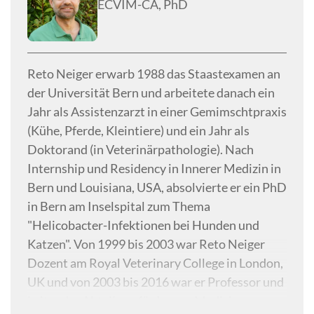
ECVIM-CA, PhD
Reto Neiger erwarb 1988 das Staastexamen an
der Universität Bern und arbeitete danach ein
Jahr als Assistenzarzt in einer Gemimschtpraxis
(Kühe, Pferde, Kleintiere) und ein Jahr als
Doktorand (in Veterinärpathologie). Nach
Internship und Residency in Innerer Medizin in
Bern und Louisiana, USA, absolvierte er ein PhD
in Bern am Inselspital zum Thema
"Helicobacter-Infektionen bei Hunden und
Katzen". Von 1999 bis 2003 war Reto Neiger
Dozent am Royal Veterinary College in London,
UK und von 2003 bis 2016 war er Professor und
Leiter der Abteilung für Innere Medizin