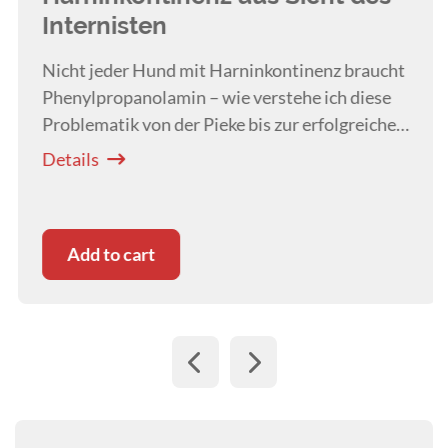
Internisten
Nicht jeder Hund mit Harninkontinenz braucht
Phenylpropanolamin – wie verstehe ich diese
Problematik von der Pieke bis zur erfolgreichen
Therapie? Eine Webinar Serie mit Prof. Dr. Reto
Details
Neiger (7/8).
Add to cart