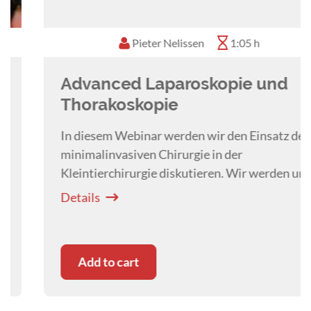
Pieter Nelissen
1:05 h
Advanced Laparoskopie und
Thorakoskopie
In diesem Webinar werden wir den Einsatz der
minimalinvasiven Chirurgie in der
Kleintierchirurgie diskutieren. Wir werden uns
mit fortgeschrittenen chirurgischen
Details
thorakoskopischen und laparoskopischen
Operationsverfahren befassen.
Add to cart