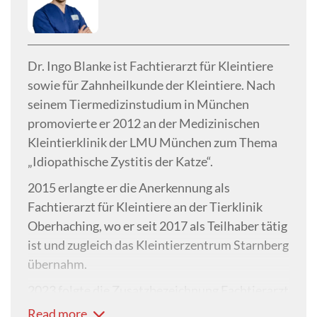
Dr. Ingo Blanke ist Fachtierarzt für Kleintiere
sowie für Zahnheilkunde der Kleintiere. Nach
seinem Tiermedizinstudium in München
promovierte er 2012 an der Medizinischen
Kleintierklinik der LMU München zum Thema
„Idiopathische Zystitis der Katze“.
2015 erlangte er die Anerkennung als
Fachtierarzt für Kleintiere an der Tierklinik
Oberhaching, wo er seit 2017 als Teilhaber tätig
ist und zugleich das Kleintierzentrum Starnberg
übernahm.
2023 folgte die Zusatzbezeichnung Fachtierarzt
für Zahnheilkunde der Kleintiere. Dr. Blanke
Read more