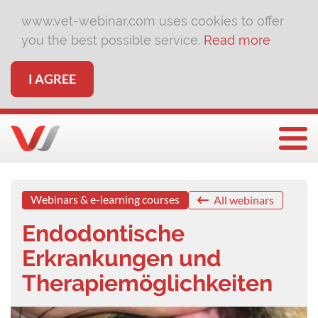
www.vet-webinar.com uses cookies to offer
you the best possible service.
Read more
I AGREE
Togg
Webinars & e-learning courses
All webinars
Endodontische
Erkrankungen und
Therapiemöglichkeiten