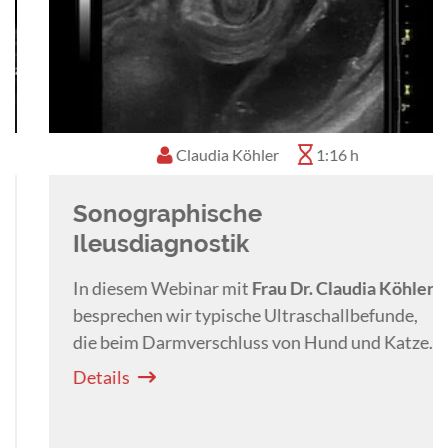
Claudia Köhler
1:16 h
Sonographische
Ileusdiagnostik
In diesem Webinar mit
Frau Dr. Claudia Köhler
besprechen wir typische Ultraschallbefunde,
die beim Darmverschluss von Hund und Katze
beobachtet werden können.
Details