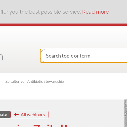
fer you the best possible service.
Read more
im Zeitalter von Antibiotic Stewardship
iate
All webinars