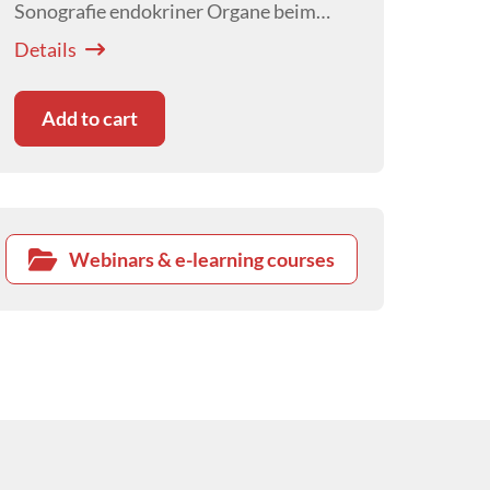
Sonografie endokriner Organe beim
Kleintier mit Fokus auf Normalbefunde
Details
und typische Pathologien.
Add to cart
Webinars & e-learning courses