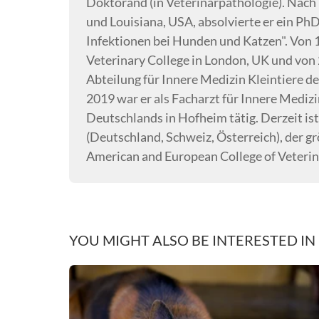
Doktorand (in Veterinärpathologie). Nach 
und Louisiana, USA, absolvierte er ein Ph
Infektionen bei Hunden und Katzen". Von
Veterinary College in London, UK und von 
Abteilung für Innere Medizin Kleintiere d
2019 war er als Facharzt für Innere Medizi
Deutschlands in Hofheim tätig. Derzeit i
(Deutschland, Schweiz, Österreich), der g
American and European College of Veterin
YOU MIGHT ALSO BE INTERESTED IN