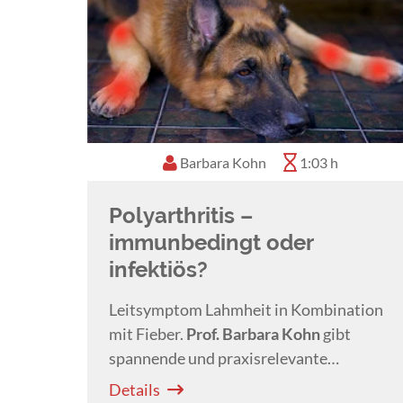
Barbara Kohn
1:03 h
Polyarthritis –
immunbedingt oder
infektiös?
Leitsymptom Lahmheit in Kombination
mit Fieber.
Prof. Barbara Kohn
gibt
spannende und praxisrelevante
Einblicke zum Thema Polyarthritis beim
Details