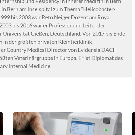
Internship und Residency in Innerer Medizin in Bern
D in Bern am Inselspital zum Thema "Helicobacter-
 1999 bis 2003 war Reto Neiger Dozent am Royal
2003 bis 2016 war er Professor und Leiter der
er Universität Gießen, Deutschland. Von 2017 bis Ende
n in der größten privaten Kleintierklinik
st er Country Medical Director von Evidensia DACH
rößten Veterinärgruppe in Europa. Er ist Diplomat des
ary Internal Medicine.